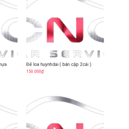
hựa
Đế loa huynhdai ( bán cặp 2cái )
150.000₫