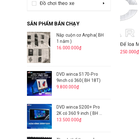
Đồ chơi theo xe
SẢN PHẨM BÁN CHẠY
Nắp cuộn cơ Anpha( BH
1 năm )
Đế loa M
16.000.000₫
250.000
DVD winca S170-Pro
9inch có 360( BH 18T)
9.800.000₫
DVD winca S200+ Pro
2K có 360 9 inch ( BH 18
tháng )
13.500.000₫