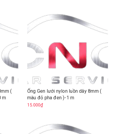
 8mm (
Ống Gen lưới nylon luồn dây 8mm (
0 m
màu đỏ pha đen )-1 m
15.000₫