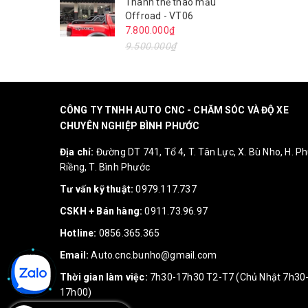
Thanh thể thao mẫu
Offroad - VT06
7.800.000₫
9.500.000₫
CÔNG TY TNHH AUTO CNC - CHĂM SÓC VÀ ĐỘ XE
CHUYÊN NGHIỆP BÌNH PHƯỚC
Địa chỉ:
Đường DT 741, Tổ 4, T. Tân Lực, X. Bù Nho, H. P
Riềng, T. Bình Phước
Tư vấn kỹ thuật:
0979.117.737
CSKH + Bán hàng:
0911.73.96.97
Hotline:
0856.365.365
Email:
Auto.cnc.bunho@gmail.com
Thời gian làm việc:
7h30-17h30 T2-T7 (Chủ Nhật 7h30
17h00)