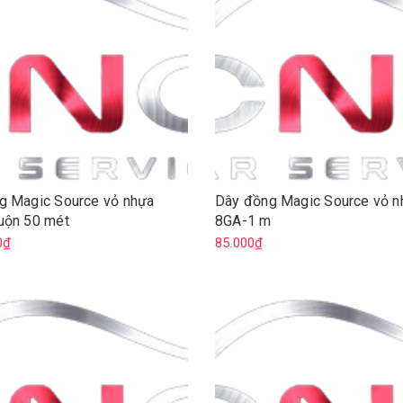
g Magic Source vỏ nhựa
Dây đồng Magic Source vỏ n
uộn 50 mét
8GA-1 m
0₫
85.000₫