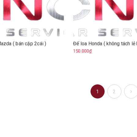
azda ( bán cặp 2cái )
Đế loa Honda ( không tách lẻ
₫
150.000₫
1
2