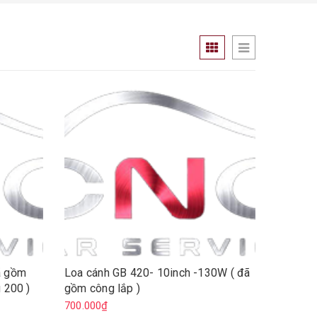
ã gồm
Loa cánh GB 420- 10inch -130W ( đã
 200 )
gồm công lắp )
700.000₫