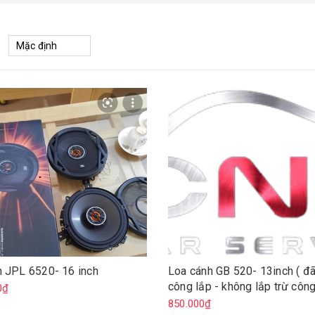
h JPL 6520- 16 inch
Loa cánh GB 520- 13inch ( đ
công lắp - không lắp trừ công
0₫
850.000₫