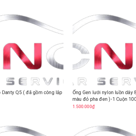
 Danty Q5 ( đã gồm công lắp
Ống Gen lưới nylon luồn dây
màu đỏ pha đen )-1 Cuộn 10
₫
1.500.000₫