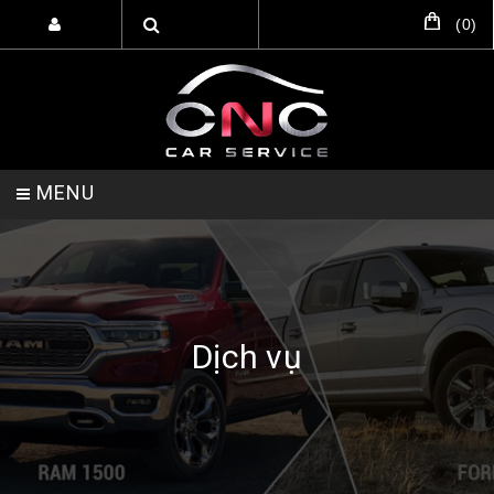
(
0
)
MENU
TRANG CHỦ
DỊCH VỤ
SẢN PHẨM
Dịch vụ
HỖ TRỢ SETUP GARA
LIÊN HỆ