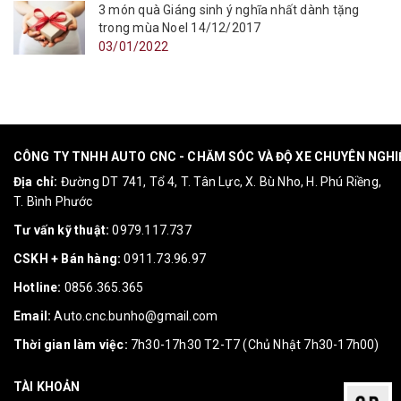
3 món quà Giáng sinh ý nghĩa nhất dành tặng
trong mùa Noel 14/12/2017
03/01/2022
CÔNG TY TNHH AUTO CNC - CHĂM SÓC VÀ ĐỘ XE CHUYÊN NGH
Địa chỉ:
Đường DT 741, Tổ 4, T. Tân Lực, X. Bù Nho, H. Phú Riềng,
T. Bình Phước
Tư vấn kỹ thuật:
0979.117.737
CSKH + Bán hàng:
0911.73.96.97
Hotline:
0856.365.365
Email:
Auto.cnc.bunho@gmail.com
Thời gian làm việc:
7h30-17h30 T2-T7 (Chủ Nhật 7h30-17h00)
TÀI KHOẢN