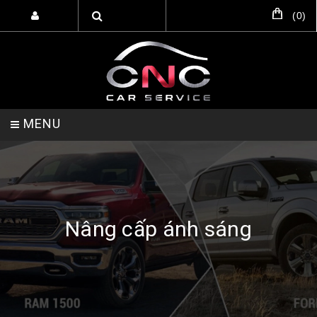
(
0
)
MENU
TRANG CHỦ
DỊCH VỤ
SẢN PHẨM
Nâng cấp ánh sáng
HỖ TRỢ SETUP GARA
LIÊN HỆ