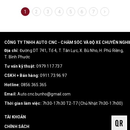
1
2
3
4
5
6
7
CÔNG TY TNHH AUTO CNC - CHĂM SÓC VÀ ĐỘ XE CHUYÊN NGH
Địa chỉ:
Đường DT 741, Tổ 4, T. Tân Lực, X. Bù Nho, H. Phú Riềng,
T. Bình Phước
Tư vấn kỹ thuật:
0979.117.737
CSKH + Bán hàng:
0911.73.96.97
Hotline:
0856.365.365
Email:
Auto.cnc.bunho@gmail.com
Thời gian làm việc:
7h30-17h30 T2-T7 (Chủ Nhật 7h30-17h00)
TÀI KHOẢN
CHÍNH SÁCH