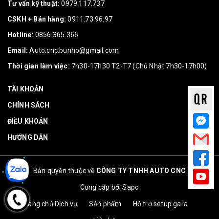
Tư vấn kỹ thuật:
0979.117.737
CSKH + Bán hàng:
0911.73.96.97
Hotline:
0856.365.365
Email:
Auto.cnc.bunho@gmail.com
Thời gian làm việc:
7h30-17h30 T2-T7 (Chủ Nhật 7h30-17h00)
TÀI KHOẢN
CHÍNH SÁCH
ĐIỀU KHOẢN
HƯỚNG DẪN
Bản quyền thuộc về
CÔNG TY TNHH AUTO CNC
Cung cấp bởi
Sapo
Trang chủ
Dịch vụ
Sản phẩm
Hỗ trợ setup gara