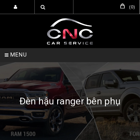
(
0
)
MENU
TRANG CHỦ
DỊCH VỤ
SẢN PHẨM
Đèn hậu ranger bên phụ
HỖ TRỢ SETUP GARA
LIÊN HỆ