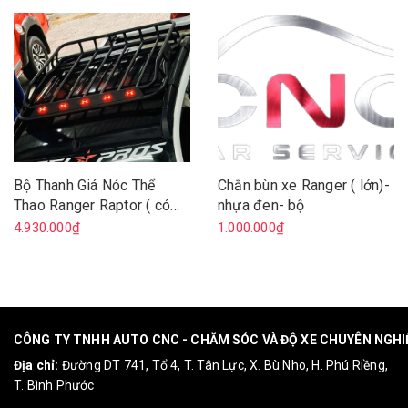
Bộ Thanh Giá Nóc Thể
Chắn bùn xe Ranger ( lớn)-
Thao Ranger Raptor ( có
nhựa đen- bộ
đèn )
4.930.000₫
1.000.000₫
CÔNG TY TNHH AUTO CNC - CHĂM SÓC VÀ ĐỘ XE CHUYÊN NGH
Địa chỉ:
Đường DT 741, Tổ 4, T. Tân Lực, X. Bù Nho, H. Phú Riềng,
T. Bình Phước