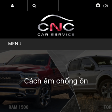
(
0
)
MENU
TRANG CHỦ
DỊCH VỤ
SẢN PHẨM
Cách âm chống ồn
HỖ TRỢ SETUP GARA
LIÊN HỆ