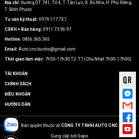
Địa chỉ:
Đường DT 741, Tổ 4, T. Tân Lực, X. Bù Nho, H. Phú Riềng,
T. Bình Phước
Tư vấn kỹ thuật:
0979.117.737
CSKH + Bán hàng:
0911.73.96.97
Hotline:
0856.365.365
Email:
Auto.cnc.bunho@gmail.com
Thời gian làm việc:
7h30-17h30 T2-T7 (Chủ Nhật 7h30-17h00)
TÀI KHOẢN
CHÍNH SÁCH
ĐIỀU KHOẢN
HƯỚNG DẪN
Bản quyền thuộc về
CÔNG TY TNHH AUTO CNC
Cung cấp bởi
Sapo