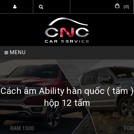
(
0
)
MENU
TRANG CHỦ
DỊCH VỤ
SẢN PHẨM
Cách âm Ability hàn quốc ( tấm )
hộp 12 tấm
HỖ TRỢ SETUP GARA
LIÊN HỆ