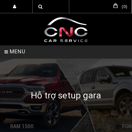
(
0
)
MENU
TRANG CHỦ
DỊCH VỤ
SẢN PHẨM
Hỗ trợ setup gara
HỖ TRỢ SETUP GARA
LIÊN HỆ