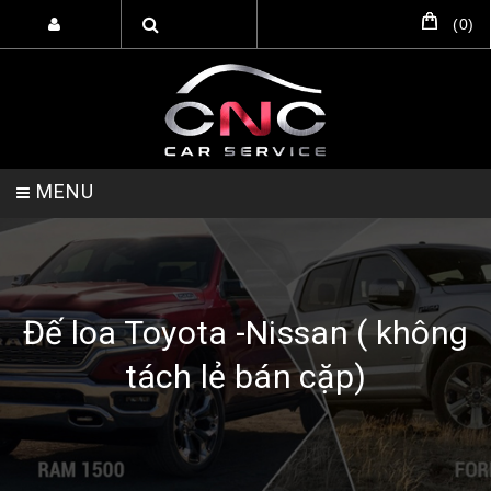
(
0
)
MENU
TRANG CHỦ
DỊCH VỤ
SẢN PHẨM
Đế loa Toyota -Nissan ( không
tách lẻ bán cặp)
HỖ TRỢ SETUP GARA
LIÊN HỆ