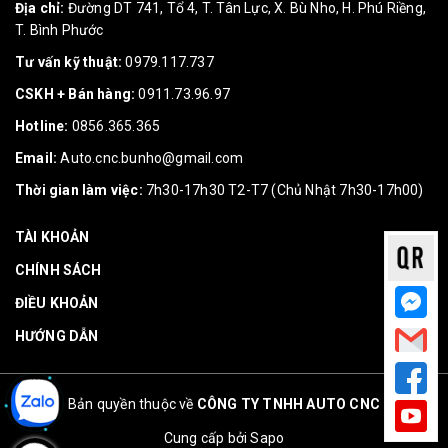
Địa chỉ:
Đường DT 741, Tổ 4, T. Tân Lực, X. Bù Nho, H. Phú Riềng,
T. Bình Phước
Tư vấn kỹ thuật:
0979.117.737
CSKH + Bán hàng:
0911.73.96.97
Hotline:
0856.365.365
Email:
Auto.cnc.bunho@gmail.com
Thời gian làm việc:
7h30-17h30 T2-T7 (Chủ Nhật 7h30-17h00)
TÀI KHOẢN
CHÍNH SÁCH
ĐIỀU KHOẢN
HƯỚNG DẪN
Bản quyền thuộc về
CÔNG TY TNHH AUTO CNC
Cung cấp bởi
Sapo