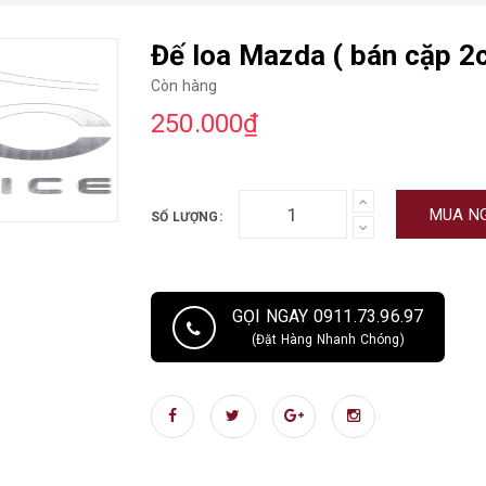
Đế loa Mazda ( bán cặp 2c
Còn hàng
250.000₫
MUA N
SỐ LƯỢNG:
GỌI NGAY 0911.73.96.97
(Đặt Hàng Nhanh Chóng)