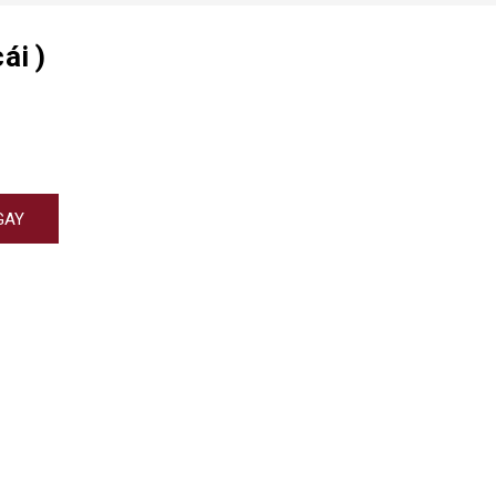
ái )
GAY