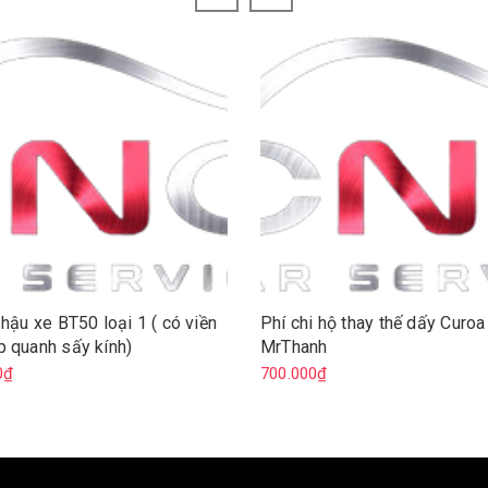
 hậu xe BT50 loại 1 ( có viền
Phí chi hộ thay thế dấy Curo
 quanh sấy kính)
MrThanh
0₫
700.000₫