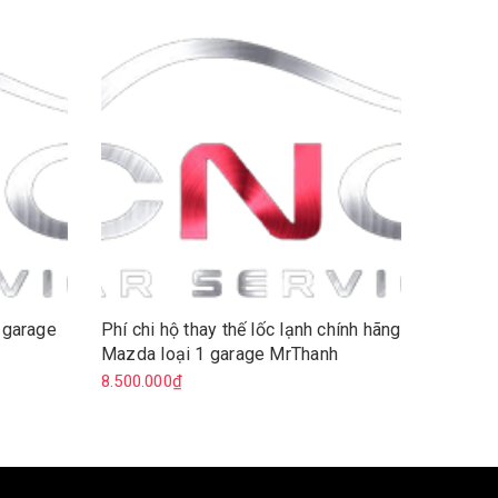
a garage
Phí chi hộ thay thế lốc lạnh chính hãng
Khung m
Mazda loại 1 garage MrThanh
dây)
8.500.000₫
600.000