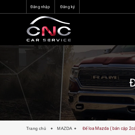
Đăng nhập
Đăng ký
Đ
Trang chủ
MAZDA
Đế loa Mazda ( bán cặp 2cá