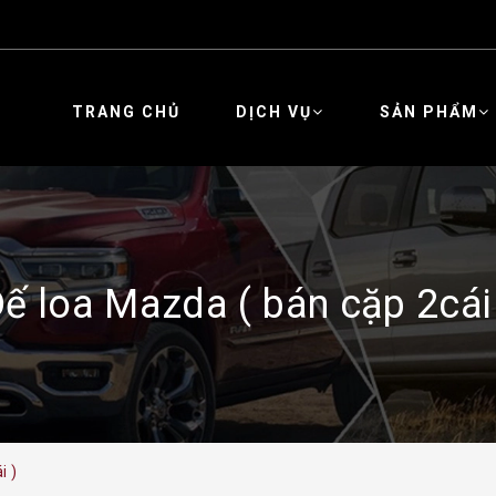
TRANG CHỦ
DỊCH VỤ
SẢN PHẨM
ế loa Mazda ( bán cặp 2cái
i )