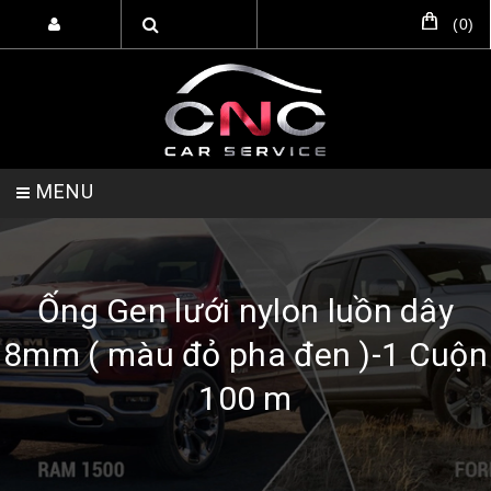
(
0
)
MENU
TRANG CHỦ
DỊCH VỤ
SẢN PHẨM
Ống Gen lưới nylon luồn dây
8mm ( màu đỏ pha đen )-1 Cuộn
HỖ TRỢ SETUP GARA
LIÊN HỆ
100 m