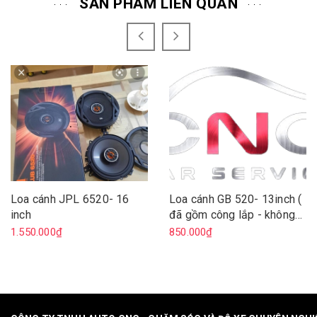
SẢN PHẨM LIÊN QUAN
Loa cánh JPL 6520- 16
Loa cánh GB 520- 13inch (
inch
đã gồm công lắp - không
lắp trừ công 200 )
1.550.000₫
850.000₫