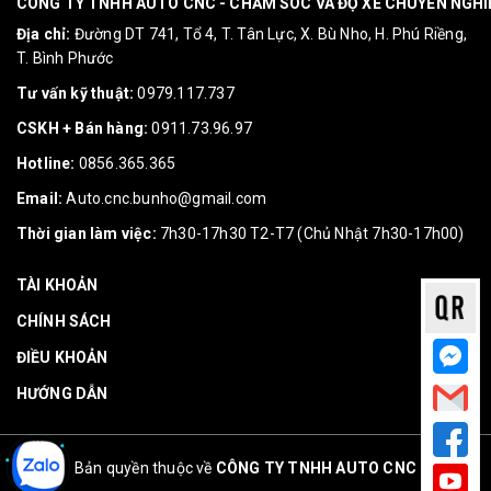
CÔNG TY TNHH AUTO CNC - CHĂM SÓC VÀ ĐỘ XE CHUYÊN NGH
Địa chỉ:
Đường DT 741, Tổ 4, T. Tân Lực, X. Bù Nho, H. Phú Riềng,
T. Bình Phước
Tư vấn kỹ thuật:
0979.117.737
CSKH + Bán hàng:
0911.73.96.97
Hotline:
0856.365.365
Email:
Auto.cnc.bunho@gmail.com
Thời gian làm việc:
7h30-17h30 T2-T7 (Chủ Nhật 7h30-17h00)
TÀI KHOẢN
CHÍNH SÁCH
ĐIỀU KHOẢN
HƯỚNG DẪN
Bản quyền thuộc về
CÔNG TY TNHH AUTO CNC