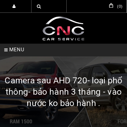
(
0
)
MENU
TRANG CHỦ
DỊCH VỤ
SẢN PHẨM
Camera sau AHD 720- loại phổ
thông- bảo hành 3 tháng - vào
HỖ TRỢ SETUP GARA
LIÊN HỆ
nước ko bảo hành .