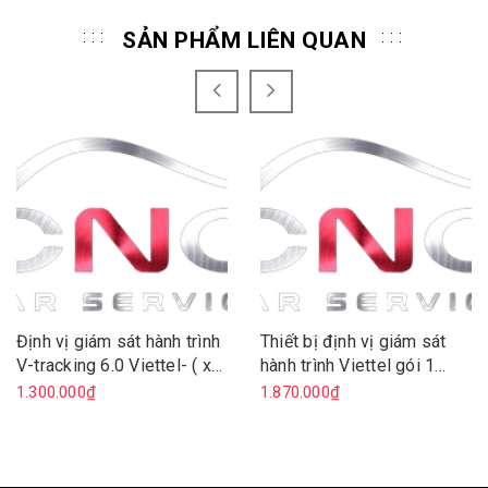
SẢN PHẨM LIÊN QUAN
Định vị giám sát hành trình
Thiết bị định vị giám sát
V-tracking 6.0 Viettel- ( xe
hành trình Viettel gói 1
máy )
năm ( oto)
1.300.000₫
1.870.000₫