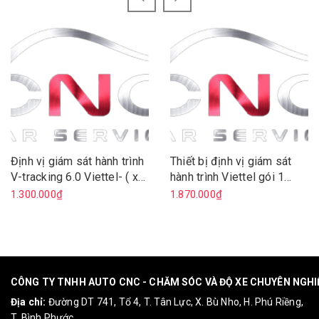
Định vị giám sát hành trình
Thiết bị định vị giám sát
V-tracking 6.0 Viettel- ( xe
hành trình Viettel gói 1
máy )
năm ( oto)
1.300.000₫
1.870.000₫
CÔNG TY TNHH AUTO CNC - CHĂM SÓC VÀ ĐỘ XE CHUYÊN NGH
Địa chỉ:
Đường DT 741, Tổ 4, T. Tân Lực, X. Bù Nho, H. Phú Riềng,
T. Bình Phước