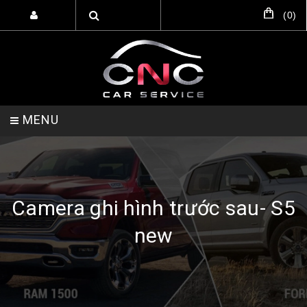
(
0
)
MENU
TRANG CHỦ
DỊCH VỤ
SẢN PHẨM
Camera ghi hình trước sau- S5
new
HỖ TRỢ SETUP GARA
LIÊN HỆ