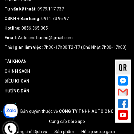
Tư vấn kỹ thuật:
0979.117.737
CSKH + Bán hàng:
0911.73.96.97
Hotline:
0856.365.365
Email:
Auto.cnc.bunho@gmail.com
Thời gian làm việc:
7h30-17h30 T2-T7 (Chủ Nhật 7h30-17h00)
TÀI KHOẢN
CHÍNH SÁCH
ĐIỀU KHOẢN
HƯỚNG DẪN
Bản quyền thuộc về
CÔNG TY TNHH AUTO CNC
Cung cấp bởi
Sapo
Trang chủ
Dịch vụ
Sản phẩm
Hỗ trợ setup gara