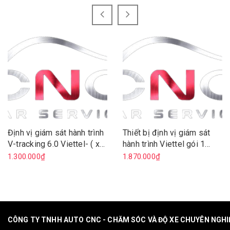
Định vị giám sát hành trình
Thiết bị định vị giám sát
V-tracking 6.0 Viettel- ( xe
hành trình Viettel gói 1
máy )
năm ( oto)
1.300.000₫
1.870.000₫
CÔNG TY TNHH AUTO CNC - CHĂM SÓC VÀ ĐỘ XE CHUYÊN NGH