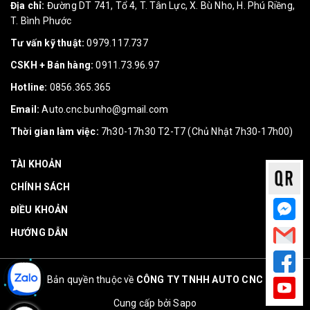
Địa chỉ:
Đường DT 741, Tổ 4, T. Tân Lực, X. Bù Nho, H. Phú Riềng,
T. Bình Phước
Tư vấn kỹ thuật:
0979.117.737
CSKH + Bán hàng:
0911.73.96.97
Hotline:
0856.365.365
Email:
Auto.cnc.bunho@gmail.com
Thời gian làm việc:
7h30-17h30 T2-T7 (Chủ Nhật 7h30-17h00)
TÀI KHOẢN
CHÍNH SÁCH
ĐIỀU KHOẢN
HƯỚNG DẪN
Bản quyền thuộc về
CÔNG TY TNHH AUTO CNC
Cung cấp bởi
Sapo