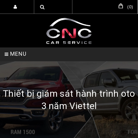
(
0
)
MENU
TRANG CHỦ
DỊCH VỤ
SẢN PHẨM
Thiết bị giám sát hành trình oto
3 năm Viettel
HỖ TRỢ SETUP GARA
LIÊN HỆ