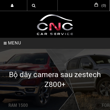
(
0
)
MENU
TRANG CHỦ
DỊCH VỤ
SẢN PHẨM
Bộ dây camera sau zestech
Z800+
HỖ TRỢ SETUP GARA
LIÊN HỆ