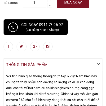
MUA NGAY
SỐ LƯỢNG:
thông trên đường do đó, câu hỏi đặt ra – tôi có thể lắp camera 360
trên ô tô của mình không và camera 360 độ nào tốt nhất cho một chiếc
xe hơi? Camera 360 ô tô là hệ thống camera hỗ trợ kiểm soát tầm nhìn
toàn cảnh 360 độ xung quanh ô tô. Hệ thống camera này gồm có 4
GỌI NGAY 0911.73.96.97
camera được lắp xung quanh xe, lắp ở phía trước, phía sau và hai bên
(Đặt Hàng Nhanh Chóng)
gương chiếu hậu của xe, mỗi camera đều có góc quan sát lên đến 180
độ. Sau khi lắp hệ thống camera thì hình ảnh được thu lại và hiển thị
sắc nét trên đầu màn hình DVD của xe. Qua đó, tài xế chỉ cần ngồi
trong xe và quan sát màn hình để biết được toàn bộ chướng ngại vật
xung quanh xe. Camera 360 độ cho ô tô sẽ giúp người dùng có những
chuyến đi an toàn và tự tin hơn khi lái xe.
THÔNG TIN SẢN PHẨM
Với tình hình giao thông thông phức tạp ở Việt Nam hiện nay,
chúng ta thấy nhiều con đường có lượng xe đi lại khá đông
đúc, các tài xế lâu năm dù có kinh nghiệm nhưng cũng gặp
không ít khó khăn khi đi trên đường. Chính vì vậy mà việc gắn
camera 360 cho ô tô hiện nay đang thật sự rất cần thiết để hỗ
trợ các tài xế trong việc điều khiển ô tô lưu thông trên đường