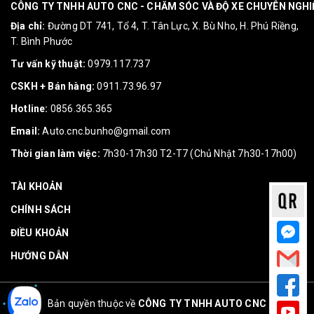
CÔNG TY TNHH AUTO CNC - CHĂM SÓC VÀ ĐỘ XE CHUYÊN NGH
Địa chỉ:
Đường DT 741, Tổ 4, T. Tân Lực, X. Bù Nho, H. Phú Riềng,
T. Bình Phước
Tư vấn kỹ thuật:
0979.117.737
CSKH + Bán hàng:
0911.73.96.97
Hotline:
0856.365.365
Email:
Auto.cnc.bunho@gmail.com
Thời gian làm việc:
7h30-17h30 T2-T7 (Chủ Nhật 7h30-17h00)
TÀI KHOẢN
CHÍNH SÁCH
ĐIỀU KHOẢN
HƯỚNG DẪN
Bản quyền thuộc về
CÔNG TY TNHH AUTO CNC