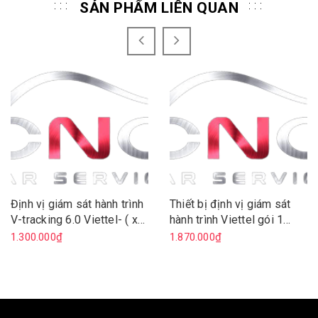
SẢN PHẨM LIÊN QUAN
Định vị giám sát hành trình
Thiết bị định vị giám sát
V-tracking 6.0 Viettel- ( xe
hành trình Viettel gói 1
máy )
năm ( oto)
1.300.000₫
1.870.000₫