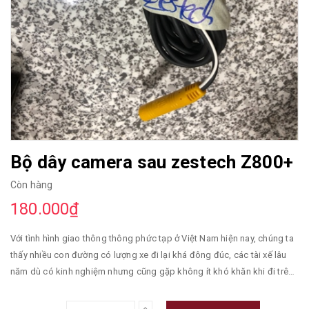
Bộ dây camera sau zestech Z800+
Còn hàng
180.000₫
Với tình hình giao thông thông phức tạp ở Việt Nam hiện nay, chúng ta
thấy nhiều con đường có lượng xe đi lại khá đông đúc, các tài xế lâu
năm dù có kinh nghiệm nhưng cũng gặp không ít khó khăn khi đi trên
đường. Chính vì vậy mà việc gắn camera 360 cho ô tô hiện nay đang
thật sự rất cần thiết để hỗ trợ các tài xế trong việc điều khiển ô tô lưu