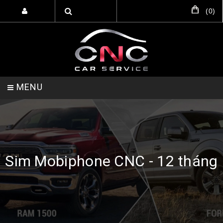
(
0
)
MENU
TRANG CHỦ
DỊCH VỤ
SẢN PHẨM
Sim Mobiphone CNC - 12 tháng
HỖ TRỢ SETUP GARA
LIÊN HỆ