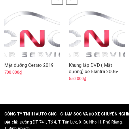
Mặt dưỡng Cerato 2019
Khung lắp DVD ( Mặt
dưỡng) xe Elantra 2006-
700.000₫
2011
550.000₫
CÔNG TY TNHH AUTO CNC - CHĂM SÓC VÀ ĐỘ XE CHUYÊN NGH
Địa chỉ:
Đường DT 741, Tổ 4, T. Tân Lực, X. Bù Nho, H. Phú Riềng,
T. Bình Phước