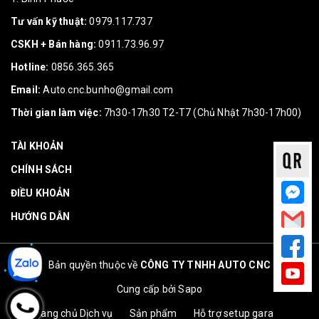
Tư vấn kỹ thuật:
0979.117.737
CSKH + Bán hàng:
0911.73.96.97
Hotline:
0856.365.365
Email:
Auto.cnc.bunho@gmail.com
Thời gian làm việc:
7h30-17h30 T2-T7 (Chủ Nhật 7h30-17h00)
TÀI KHOẢN
CHÍNH SÁCH
ĐIỀU KHOẢN
HƯỚNG DẪN
Bản quyền thuộc về
CÔNG TY TNHH AUTO CNC
Cung cấp bởi
Sapo
Trang chủ
Dịch vụ
Sản phẩm
Hỗ trợ setup gara