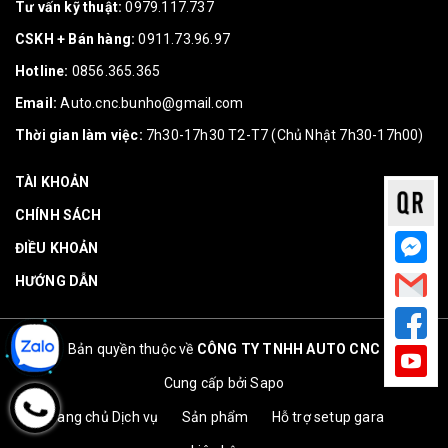
Tư vấn kỹ thuật:
0979.117.737
CSKH + Bán hàng:
0911.73.96.97
Hotline:
0856.365.365
Email:
Auto.cnc.bunho@gmail.com
Thời gian làm việc:
7h30-17h30 T2-T7 (Chủ Nhật 7h30-17h00)
TÀI KHOẢN
CHÍNH SÁCH
ĐIỀU KHOẢN
HƯỚNG DẪN
Bản quyền thuộc về
CÔNG TY TNHH AUTO CNC
Cung cấp bởi
Sapo
Trang chủ
Dịch vụ
Sản phẩm
Hỗ trợ setup gara