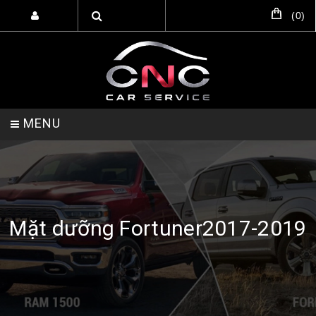
(
0
)
MENU
TRANG CHỦ
DỊCH VỤ
SẢN PHẨM
Mặt dưỡng Fortuner2017-2019
HỖ TRỢ SETUP GARA
LIÊN HỆ