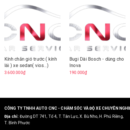
Kính chắn gió trước ( kính
Bugi Dài Bosch - dùng cho
lái ) xe sedan( vios…)
Inova
3.600.000₫
190.000₫
CÔNG TY TNHH AUTO CNC - CHĂM SÓC VÀ ĐỘ XE CHUYÊN NGH
Địa chỉ:
Đường DT 741, Tổ 4, T. Tân Lực, X. Bù Nho, H. Phú Riềng,
T. Bình Phước