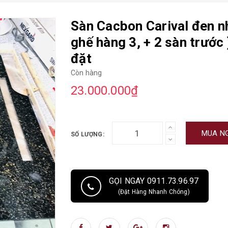
Sàn Cacbon Carival đen n
ghế hàng 3, + 2 sàn trước
đặt
Còn hàng
23.000.000₫
MUA N
SỐ LƯỢNG:
GỌI NGAY 0911.73.96.97
(Đặt Hàng Nhanh Chóng)