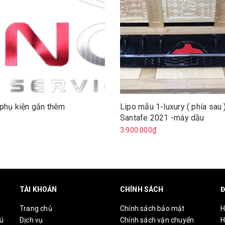
phụ kiện gắn thêm
Lipo mẫu 1-luxury ( phía sau 
Santafe 2021 -máy dầu
3.900.000₫
TÀI KHOẢN
CHÍNH SÁCH
Đ
Trang chủ
Chính sách bảo mật
H
hú
Dịch vụ
Chính sách vận chuyển
H