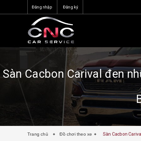
Đăng nhập
Đăng ký
Sàn Cacbon Carival đen nhũ
Trang chủ
Đồ chơi theo xe
Sàn Cacbon Carival