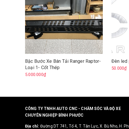
Bậc Bước Xe Bán Tải Ranger Raptor-
Đèn led 
Loại 1- Cốt Thép
50.000₫
5.000.000₫
CÔNG TY TNHH AUTO CNC - CHĂM SÓC VÀ ĐỘ XE
CHUYÊN NGHIỆP BÌNH PHƯỚC
Địa chỉ:
Đường DT 741, Tổ 4, T. Tân Lực, X. Bù Nho, H. P