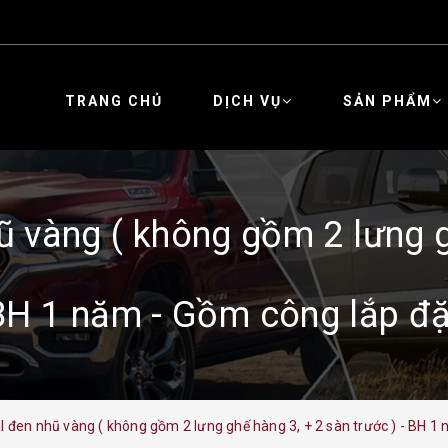
TRANG CHỦ
DỊCH VỤ
SẢN PHẨM
 vàng ( không gồm 2 lưng gh
BH 1 năm - Gồm công lắp đặ
 đen nhũ vàng ( không gồm 2 lưng ghế hàng 3, + 2 sàn trước ) - BH 1