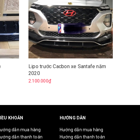
)
Lipo trước Cacbon xe Santafe năm
Bộ led 
2020
3.650.0
2.100.000₫
IỀU KHOẢN
HƯỚNG DẪN
ướng dẫn mua hàng
Hướng dẫn mua hàng
ướng dẫn thanh toán
Hướng dẫn thanh toán