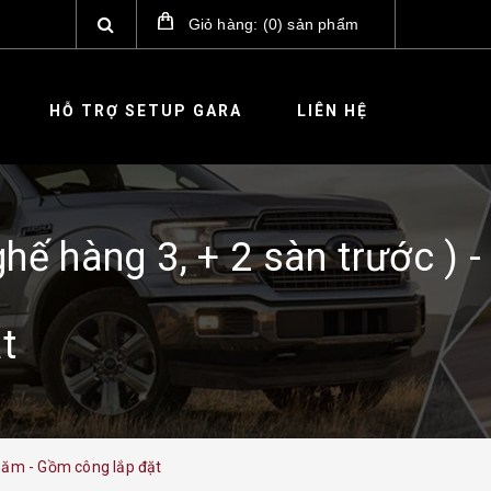
Giỏ hàng:
(
0
)
sản phẩm
HỖ TRỢ SETUP GARA
LIÊN HỆ
ế hàng 3, + 2 sàn trước ) -
t
 năm - Gồm công lắp đặt