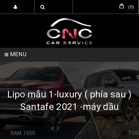
(
0
)
MENU
TRANG CHỦ
DỊCH VỤ
SẢN PHẨM
Lipo mẫu 1-luxury ( phía sau )
Santafe 2021 -máy dầu
HỖ TRỢ SETUP GARA
LIÊN HỆ