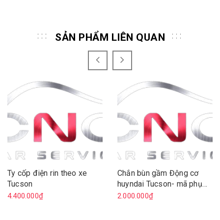
SẢN PHẨM LIÊN QUAN
Ty cốp điện rin theo xe
Chắn bùn gầm Động cơ
Tucson
huyndai Tucson- mã phụ
tùng 29110D3000
4.400.000₫
2.000.000₫