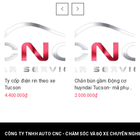
Ty cốp điện rin theo xe
Chắn bùn gầm Động cơ
Tucson
huyndai Tucson- mã phụ
tùng 29110D3000
4.400.000₫
2.000.000₫
CÔNG TY TNHH AUTO CNC - CHĂM SÓC VÀ ĐỘ XE CHUYÊN NGH