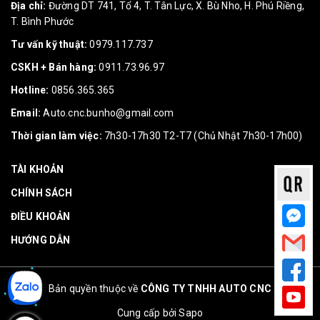
Địa chỉ:
Đường DT 741, Tổ 4, T. Tân Lực, X. Bù Nho, H. Phú Riềng,
T. Bình Phước
Tư vấn kỹ thuật:
0979.117.737
CSKH + Bán hàng:
0911.73.96.97
Hotline:
0856.365.365
Email:
Auto.cnc.bunho@gmail.com
Thời gian làm việc:
7h30-17h30 T2-T7 (Chủ Nhật 7h30-17h00)
TÀI KHOẢN
CHÍNH SÁCH
ĐIỀU KHOẢN
HƯỚNG DẪN
Bản quyền thuộc về
CÔNG TY TNHH AUTO CNC
Cung cấp bởi
Sapo