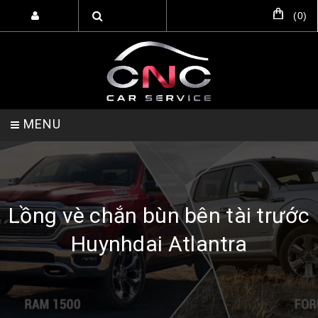
(
0
)
MENU
TRANG CHỦ
DỊCH VỤ
SẢN PHẨM
Lồng vè chắn bùn bên tài trước
Huynhdai Atlantra
HỖ TRỢ SETUP GARA
LIÊN HỆ