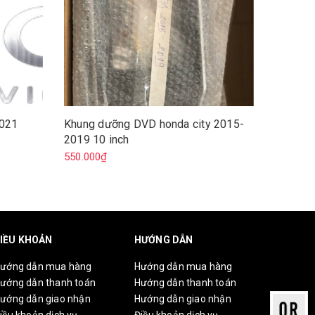
2021
Khung dưỡng DVD honda city 2015-
Khung d
2019 10 inch
750.000
550.000₫
IỀU KHOẢN
HƯỚNG DẪN
ướng dẫn mua hàng
Hướng dẫn mua hàng
ướng dẫn thanh toán
Hướng dẫn thanh toán
ướng dẫn giao nhận
Hướng dẫn giao nhận
iều khoản dịch vụ
Điều khoản dịch vụ