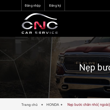
Đăng nhập
Đăng ký
Nẹp bướ
Trang chủ
HONDA
Nẹp bước chân nhỏ( ngoài