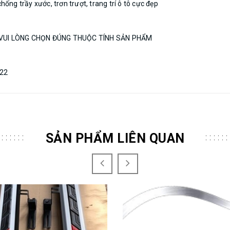
ng trầy xước, trơn trượt, trang trí ô tô cực đẹp
ng - VUI LÒNG CHỌN ĐÚNG THUỘC TÍNH SẢN PHẨM
022
SẢN PHẨM LIÊN QUAN