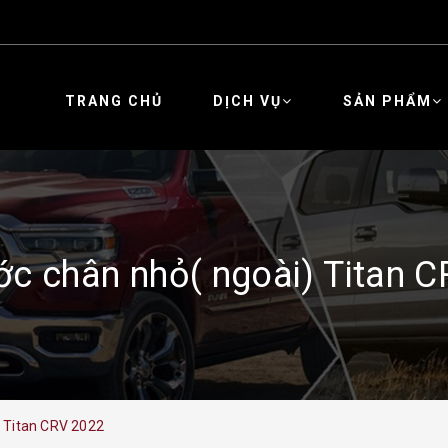
TRANG CHỦ
DỊCH VỤ
SẢN PHẨM
c chân nhỏ( ngoài) Titan 
) Titan CRV 2022