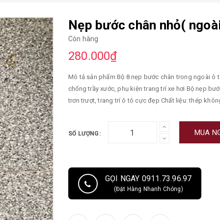
Nẹp bước chân nhỏ( ngoài
Còn hàng
280.000₫
Mô tả sản phẩm Bộ 8 nẹp bước chân trong ngoài ô 
chống trầy xước, phụ kiện trang trí xe hơi Bộ nẹp bước chân trong ô tô Honda CRV 2018-2022 chống trầy xước,
trơn trượt, trang trí ô tô cực đẹp Chất liệu: thép khô
trong - VUI LÒNG CHỌN ĐÚNG THUỘC TÍNH SẢN PHẨM
xuống xe Honda CRV 2018-2022
MUA N
SỐ LƯỢNG:
GỌI NGAY 0911.73.96.97
(Đặt Hàng Nhanh Chóng)