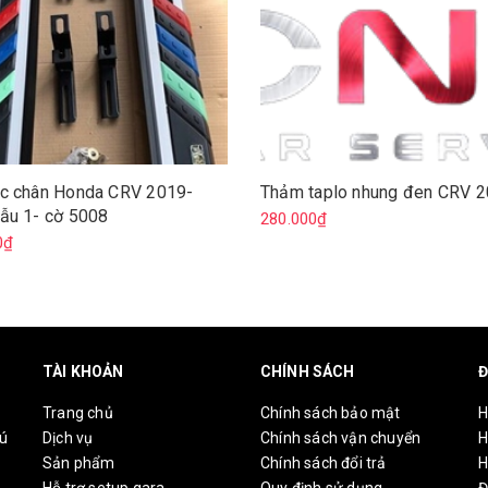
c chân Honda CRV 2019-
Thảm taplo nhung đen CRV 
ẫu 1- cờ 5008
280.000₫
0₫
TÀI KHOẢN
CHÍNH SÁCH
Đ
Trang chủ
Chính sách bảo mật
H
hú
Dịch vụ
Chính sách vận chuyển
H
Sản phẩm
Chính sách đổi trả
H
Hỗ trợ setup gara
Quy định sử dụng
Đ