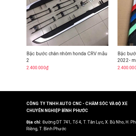
Bậc bước chân nhôm honda CRV mẫu
Bậc bướ
2
2022- m
2.400.000₫
2.400.00
CÔNG TY TNHH AUTO CNC - CHĂM SÓC VÀ ĐỘ XE
CHUYÊN NGHIỆP BÌNH PHƯỚC
Địa chỉ:
Đường DT 741, Tổ 4, T. Tân Lực, X. Bù Nho, H. P
Riềng, T. Bình Phước