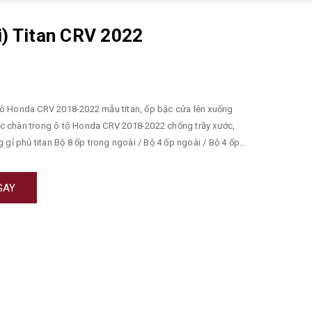
) Titan CRV 2022
tô Honda CRV 2018-2022 mẫu titan, ốp bậc cửa lên xuống
ng gỉ phủ titan Bộ 8 ốp trong ngoài / Bộ 4 ốp ngoài / Bộ 4 ốp
 Mặt sau: băng dính 3M chắc chắn Đối tượng: bậc cửa lên
GAY