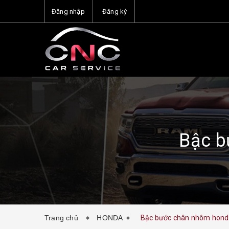
Đăng nhập
Đăng ký
Bậc b
Trang chủ
HONDA
Bậc bước chân nhôm hon