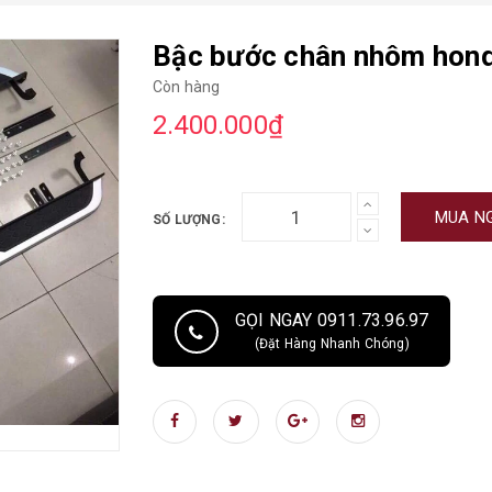
Bậc bước chân nhôm hon
Còn hàng
2.400.000₫
MUA N
SỐ LƯỢNG:
GỌI NGAY 0911.73.96.97
(Đặt Hàng Nhanh Chóng)