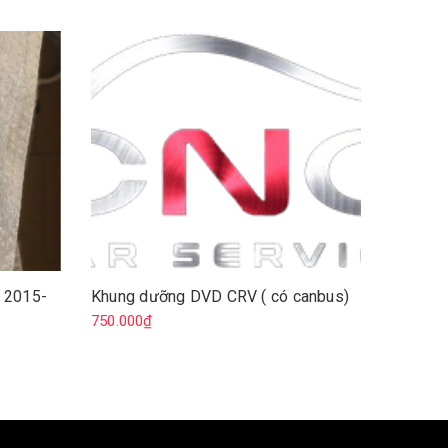
 2015-
Khung dưỡng DVD CRV ( có canbus)
Khung 
2017-2.
750.000₫
3.000.0