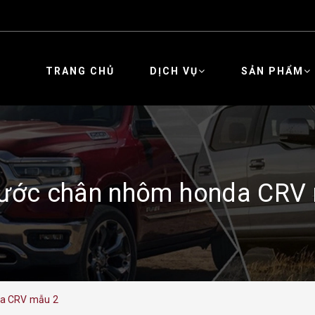
TRANG CHỦ
DỊCH VỤ
SẢN PHẨM
ước chân nhôm honda CRV
da CRV mẫu 2