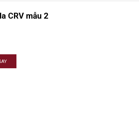
da CRV mẫu 2
GAY