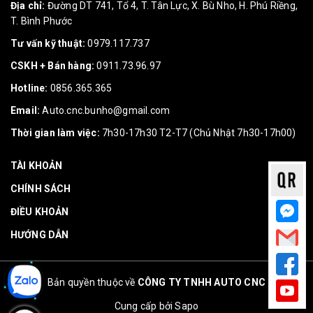
Địa chỉ:
Đường DT 741, Tổ 4, T. Tân Lực, X. Bù Nho, H. Phú Riềng,
T. Bình Phước
Tư vấn kỹ thuật:
0979.117.737
CSKH + Bán hàng:
0911.73.96.97
Hotline:
0856.365.365
Email:
Auto.cnc.bunho@gmail.com
Thời gian làm việc:
7h30-17h30 T2-T7 (Chủ Nhật 7h30-17h00)
TÀI KHOẢN
CHÍNH SÁCH
ĐIỀU KHOẢN
HƯỚNG DẪN
Bản quyền thuộc về
CÔNG TY TNHH AUTO CNC
Cung cấp bởi
Sapo