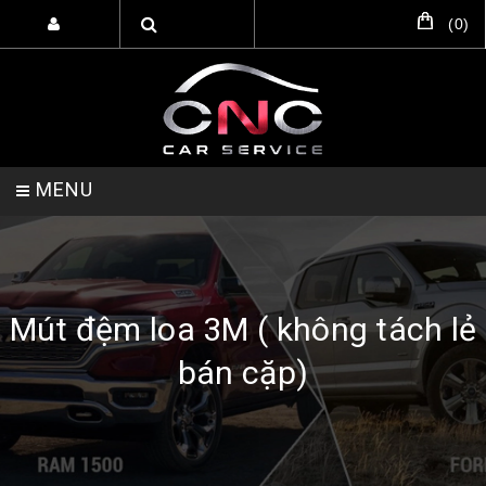
(
0
)
MENU
TRANG CHỦ
DỊCH VỤ
SẢN PHẨM
Mút đệm loa 3M ( không tách lẻ
bán cặp)
HỖ TRỢ SETUP GARA
LIÊN HỆ