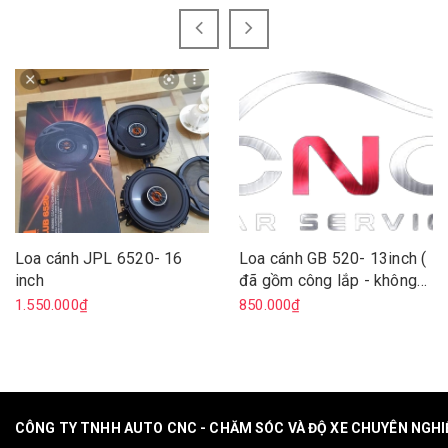
Loa cánh JPL 6520- 16
Loa cánh GB 520- 13inch (
inch
đã gồm công lắp - không
lắp trừ công 200 )
1.550.000₫
850.000₫
CÔNG TY TNHH AUTO CNC - CHĂM SÓC VÀ ĐỘ XE CHUYÊN NGH