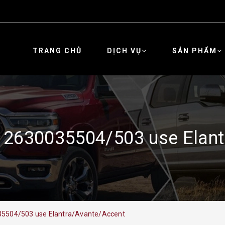
TRANG CHỦ
DỊCH VỤ
SẢN PHẨM
i 2630035504/503 use Elant
35504/503 use Elantra/Avante/Accent