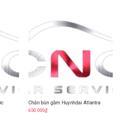
ớc
Chắn bùn gầm Huynhdai Atlantra
Chắn bù
650.000₫
900.000