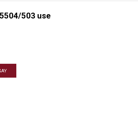
35504/503 use
GAY