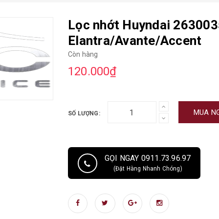
Lọc nhớt Huyndai 26300
Elantra/Avante/Accent
Còn hàng
120.000₫
MUA N
SỐ LƯỢNG:
GỌI NGAY 0911.73.96.97
(Đặt Hàng Nhanh Chóng)