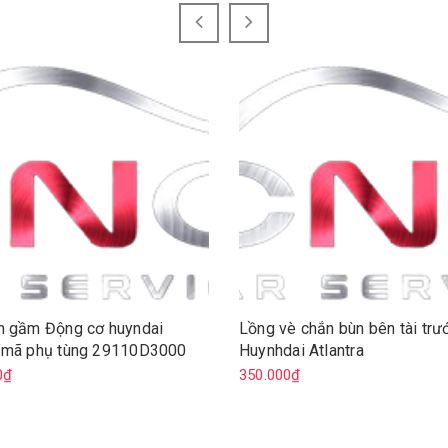
n gầm Động cơ huyndai
Lồng vè chắn bùn bên tài trư
 mã phụ tùng 29110D3000
Huynhdai Atlantra
0₫
350.000₫