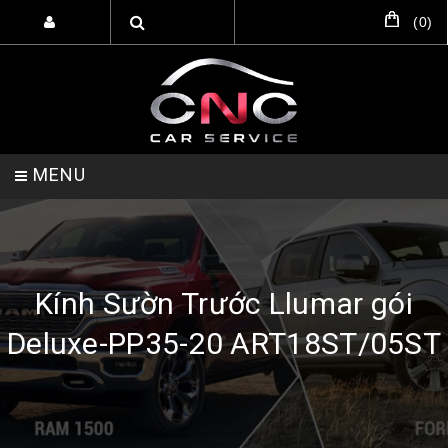
(
0
)
MENU
TRANG CHỦ
DỊCH VỤ
SẢN PHẨM
Kính Sườn Trước Llumar gói
Deluxe-PP35-20 ART18ST/05ST
HỖ TRỢ SETUP GARA
LIÊN HỆ