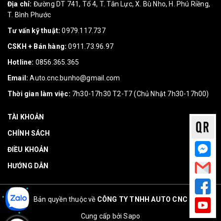
Địa chỉ:
Đường DT 741, Tổ 4, T. Tân Lực, X. Bù Nho, H. Phú Riềng,
T. Bình Phước
Tư vấn kỹ thuật:
0979.117.737
CSKH + Bán hàng:
0911.73.96.97
Hotline:
0856.365.365
Email:
Auto.cnc.bunho@gmail.com
Thời gian làm việc:
7h30-17h30 T2-T7 (Chủ Nhật 7h30-17h00)
TÀI KHOẢN
CHÍNH SÁCH
ĐIỀU KHOẢN
HƯỚNG DẪN
Bản quyền thuộc về
CÔNG TY TNHH AUTO CNC
Cung cấp bởi
Sapo