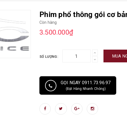
Phim phổ thông gói cơ bả
Còn hàng
3.500.000₫
MUA N
SỐ LƯỢNG:
GỌI NGAY 0911.73.96.97
(Đặt Hàng Nhanh Chóng)