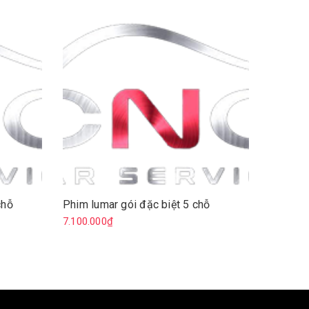
chỗ
Phim lumar gói đặc biệt 5 chỗ
Phim lu
7.100.000₫
8.000.0