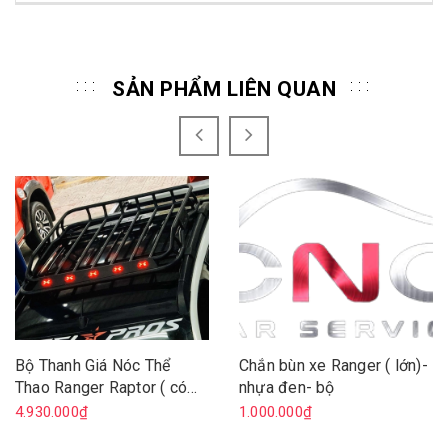
SẢN PHẨM LIÊN QUAN
Bộ Thanh Giá Nóc Thể
Chắn bùn xe Ranger ( lớn)-
Thao Ranger Raptor ( có
nhựa đen- bộ
đèn )
4.930.000₫
1.000.000₫