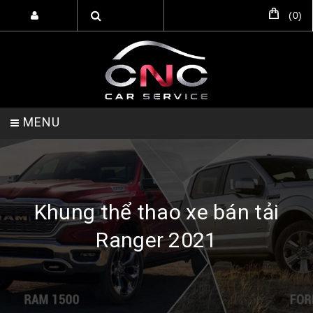
(
0
)
MENU
TRANG CHỦ
DỊCH VỤ
SẢN PHẨM
Khung thể thao xe bán tải
Ranger 2021
HỖ TRỢ SETUP GARA
LIÊN HỆ