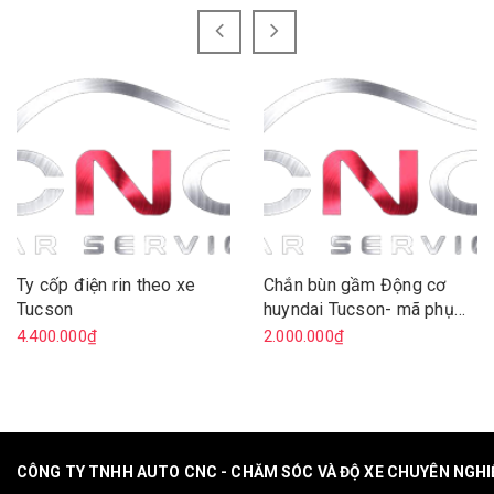
Ty cốp điện rin theo xe
Chắn bùn gầm Động cơ
Tucson
huyndai Tucson- mã phụ
tùng 29110D3000
4.400.000₫
2.000.000₫
CÔNG TY TNHH AUTO CNC - CHĂM SÓC VÀ ĐỘ XE CHUYÊN NGH