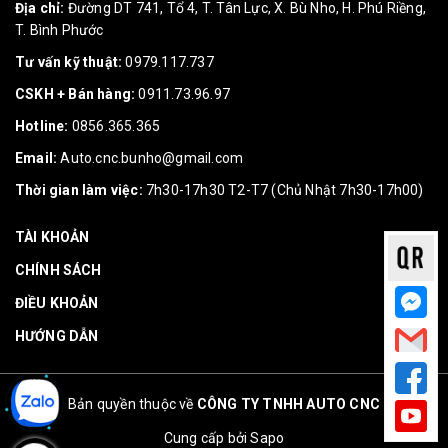
Địa chỉ:
Đường DT 741, Tổ 4, T. Tân Lực, X. Bù Nho, H. Phú Riềng,
T. Bình Phước
Tư vấn kỹ thuật:
0979.117.737
CSKH + Bán hàng:
0911.73.96.97
Hotline:
0856.365.365
Email:
Auto.cnc.bunho@gmail.com
Thời gian làm việc:
7h30-17h30 T2-T7 (Chủ Nhật 7h30-17h00)
TÀI KHOẢN
CHÍNH SÁCH
ĐIỀU KHOẢN
HƯỚNG DẪN
Bản quyền thuộc về
CÔNG TY TNHH AUTO CNC
Cung cấp bởi
Sapo