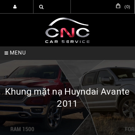
(
0
)
MENU
TRANG CHỦ
DỊCH VỤ
SẢN PHẨM
Khung mặt nạ Huyndai Avante
2011
HỖ TRỢ SETUP GARA
LIÊN HỆ