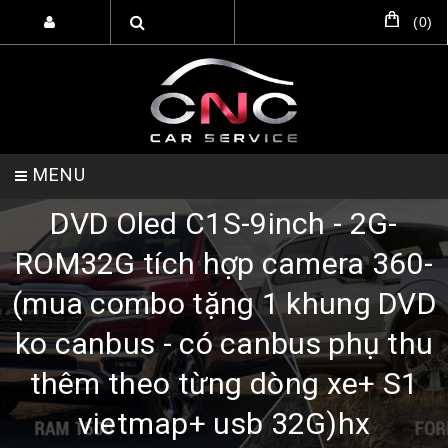
(
0
)
MENU
DVD Oled C1S-9inch - 2G-
TRANG CHỦ
DỊCH VỤ
SẢN PHẨM
ROM32G tích hợp camera 360-
(mua combo tặng 1 khung DVD
ko canbus - có canbus phụ thu
HỖ TRỢ SETUP GARA
LIÊN HỆ
thêm theo từng dòng xe+ S1
vietmap+ usb 32G)hx