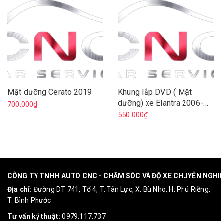
Mặt dưỡng Cerato 2019
Khung lắp DVD ( Mặt
dưỡng) xe Elantra 2006-
700.000₫
2011
550.000₫
CÔNG TY TNHH AUTO CNC - CHĂM SÓC VÀ ĐỘ XE CHUYÊN NGH
Địa chỉ:
Đường DT 741, Tổ 4, T. Tân Lực, X. Bù Nho, H. Phú Riềng,
T. Bình Phước
Tư vấn kỹ thuật:
0979.117.737