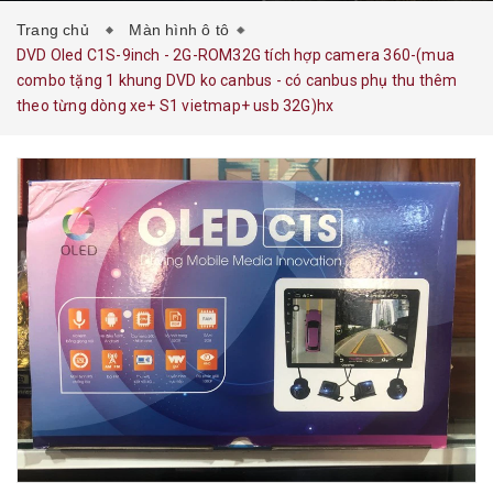
Trang chủ
Màn hình ô tô
DVD Oled C1S-9inch - 2G-ROM32G tích hợp camera 360-(mua
combo tặng 1 khung DVD ko canbus - có canbus phụ thu thêm
theo từng dòng xe+ S1 vietmap+ usb 32G)hx