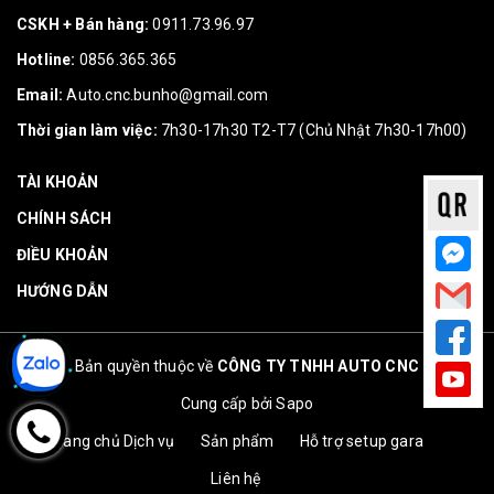
CSKH + Bán hàng:
0911.73.96.97
Hotline:
0856.365.365
Email:
Auto.cnc.bunho@gmail.com
Thời gian làm việc:
7h30-17h30 T2-T7 (Chủ Nhật 7h30-17h00)
TÀI KHOẢN
CHÍNH SÁCH
ĐIỀU KHOẢN
HƯỚNG DẪN
Bản quyền thuộc về
CÔNG TY TNHH AUTO CNC
Cung cấp bởi
Sapo
Trang chủ
Dịch vụ
Sản phẩm
Hỗ trợ setup gara
Liên hệ