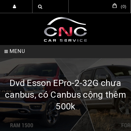
(
0
)
MENU
TRANG CHỦ
DỊCH VỤ
SẢN PHẨM
Dvd Esson EPro-2-32G chưa
canbus, có Canbus cộng thêm
HỖ TRỢ SETUP GARA
LIÊN HỆ
500k