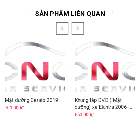
SẢN PHẨM LIÊN QUAN
Mặt dưỡng Cerato 2019
Khung lắp DVD ( Mặt
dưỡng) xe Elantra 2006-
700.000₫
2011
550.000₫