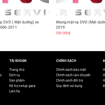
ắp DVD ( Mặt dưỡng) xe
Khung mặt nạ DVD (Mặt dưỡn
 2006-2011
2019
₫
550.000₫
TÀI KHOẢN
CHÍNH SÁCH
Đ
Trang chủ
Chính sách bảo mật
H
hú
Dịch vụ
Chính sách vận chuyển
H
Sản phẩm
Chính sách đổi trả
H
Hỗ trợ setup gara
Quy định sử dụng
Đ
Liên hệ