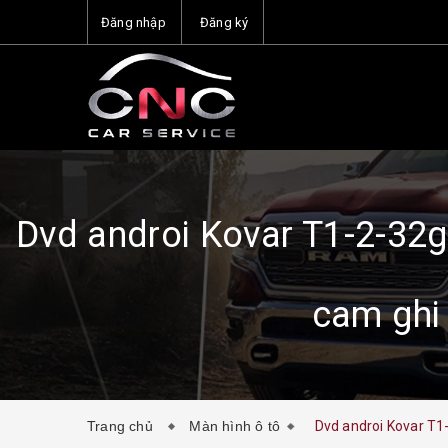
Đăng nhập
Đăng ký
Dvd androi Kovar T1-2-32g
cam ghi 
Trang chủ
Màn hình ô tô
Dvd androi Kovar T1