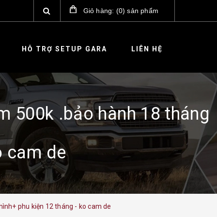
Giỏ hàng:
(
0
)
sản phẩm
HỖ TRỢ SETUP GARA
LIÊN HỆ
êm 500k .bảo hành 18 tháng
ko cam de
ình+ phu kiện 12 tháng - ko cam de