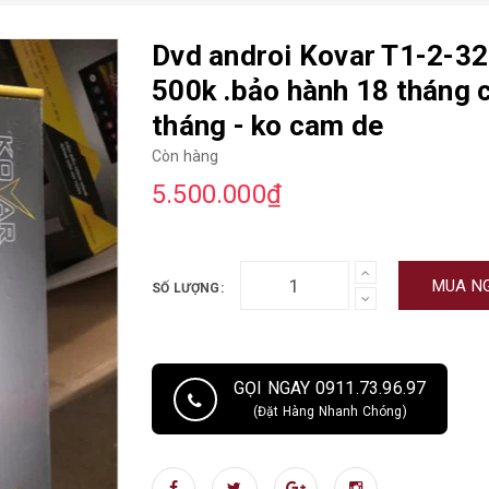
Dvd androi Kovar T1-2-32
500k .bảo hành 18 tháng c
tháng - ko cam de
Còn hàng
5.500.000₫
MUA N
SỐ LƯỢNG:
GỌI NGAY 0911.73.96.97
(Đặt Hàng Nhanh Chóng)