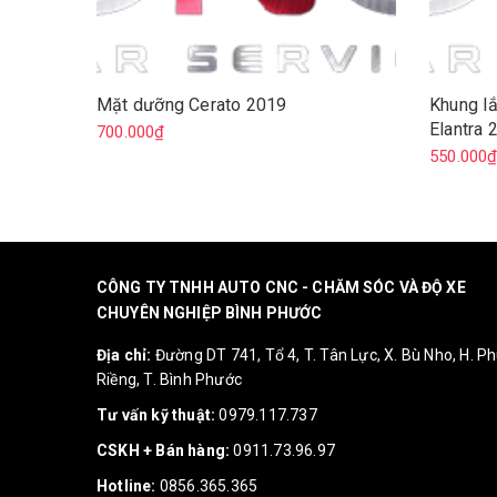
Mặt dưỡng Cerato 2019
Khung l
Elantra
700.000₫
550.000
CÔNG TY TNHH AUTO CNC - CHĂM SÓC VÀ ĐỘ XE
CHUYÊN NGHIỆP BÌNH PHƯỚC
Địa chỉ:
Đường DT 741, Tổ 4, T. Tân Lực, X. Bù Nho, H. P
Riềng, T. Bình Phước
Tư vấn kỹ thuật:
0979.117.737
CSKH + Bán hàng:
0911.73.96.97
Hotline:
0856.365.365