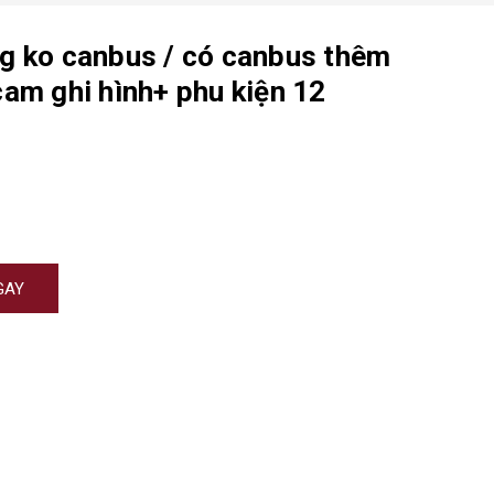
g ko canbus / có canbus thêm
am ghi hình+ phu kiện 12
GAY