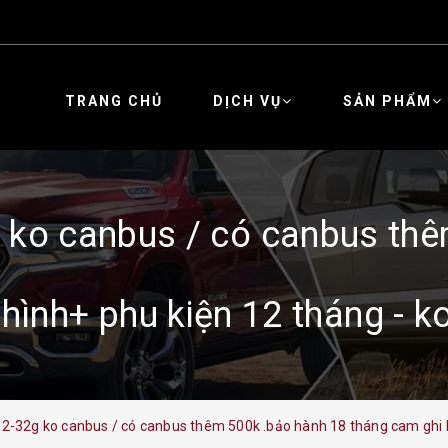
TRANG CHỦ
DỊCH VỤ
SẢN PHẨM
 ko canbus / có canbus th
hình+ phu kiện 12 tháng - 
-2-32g ko canbus / có canbus thêm 500k .bảo hành 18 tháng cam ghi h