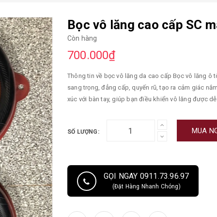
Bọc vô lăng cao cấp SC m
Còn hàng
700.000₫
Thông tin về bọc vô lăng da cao cấp Bọc vô lăng ô tô da thật mang lại hiệu năng cao trong khi lái xe, với thiết kế
sang trọng, đẳng cấp, quyến rũ, tạo ra cảm giác nắm 
xúc với bàn tay, giúp bạn điều khiển vô lăng được 
100% từ da bò thật nguyên khối không ghép Với kết
lớp cao su thiên nhiên với loại cao cấp ở bên trong. 
MUA N
SỐ LƯỢNG:
lăng da thật cao cấp được làm từ những loại vật liệ
người thợ lành nghề cao.
GỌI NGAY 0911.73.96.97
(Đặt Hàng Nhanh Chóng)