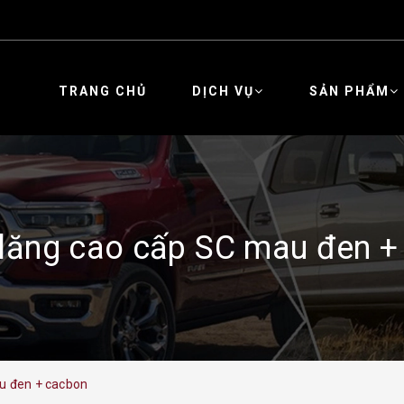
TRANG CHỦ
DỊCH VỤ
SẢN PHẨM
 lăng cao cấp SC mau đen +
u đen + cacbon