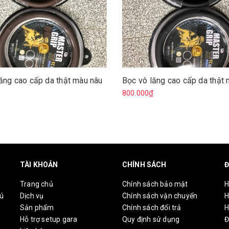
ăng cao cấp da thật màu nâu
Bọc vô lăng cao cấp da thật
₫
800.000₫
TÀI KHOẢN
CHÍNH SÁCH
Đ
Trang chủ
Chính sách bảo mật
H
hú
Dịch vụ
Chính sách vận chuyển
H
Sản phẩm
Chính sách đổi trả
H
Hỗ trợ setup gara
Quy định sử dụng
Đ