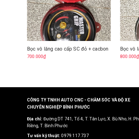
Bọc vô lăng cao cấp SC đỏ + cacbon
Bọc vô l
700.000₫
800.000
CÔNG TY TNHH AUTO CNC - CHĂM SÓC VÀ ĐỘ XE
CHUYÊN NGHIỆP BÌNH PHƯỚC
Địa chỉ:
Đường DT 741, Tổ 4, T. Tân Lực, X. Bù Nho, H. P
Riềng, T. Bình Phước
Tư vấn kỹ thuật:
0979.117.737