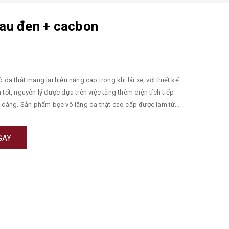
au đen + cacbon
tốt, nguyên lý được dựa trên việc tăng thêm diện tích tiếp
dễ dàng. Sản phẩm bọc vô lăng da thật cao cấp được làm từ
 cấu chắc chắn gồm có lớp da cao cấp thật ở bên ngoài và
Loại vô lăng này khá phù hợp với loại xe 5 chỗ và 7 chỗ Bọc vô
GAY
u hàng cao cấp và được sản xuất với công nghệ vân 3D, từ tay