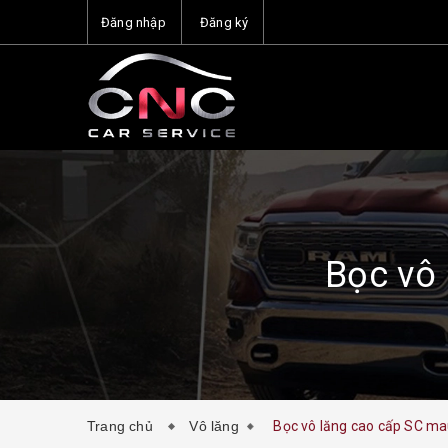
Đăng nhập
Đăng ký
Bọc vô
Trang chủ
Vô lăng
Bọc vô lăng cao cấp SC ma