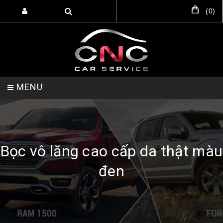
(
0
)
MENU
TRANG CHỦ
DỊCH VỤ
SẢN PHẨM
Bọc vô lăng cao cấp da thật màu
đen
HỖ TRỢ SETUP GARA
LIÊN HỆ