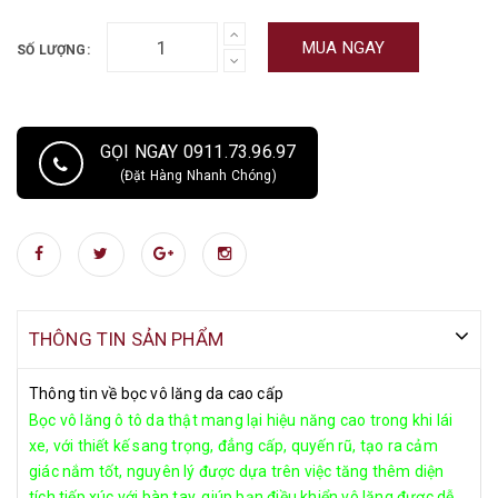
diện tích tiếp xúc với bàn tay, giúp bạn điều khiển vô lăng được dễ
dàng. Sản phẩm bọc vô lăng da thật cao cấp được làm từ 100% từ da
MUA NGAY
SỐ LƯỢNG:
bò thật nguyên khối không ghép Với kết cấu chắc chắn gồm có lớp da
cao cấp thật ở bên ngoài và lớp cao su thiên nhiên với loại cao cấp ở
bên trong. Loại vô lăng này khá phù hợp với loại xe 5 chỗ và 7 chỗ Bọc
vô lăng da thật cao cấp được làm từ những loại vật liệu hàng cao cấp
GỌI NGAY 0911.73.96.97
và được sản xuất với công nghệ vân 3D, từ tay người thợ lành nghề cao.
(Đặt Hàng Nhanh Chóng)
THÔNG TIN SẢN PHẨM
Thông tin về bọc vô lăng da cao cấp
Bọc vô lăng ô tô da thật mang lại hiệu năng cao trong khi lái
xe, với thiết kế sang trọng, đẳng cấp, quyến rũ, tạo ra cảm
giác nắm tốt, nguyên lý được dựa trên việc tăng thêm diện
tích tiếp xúc với bàn tay, giúp bạn điều khiển vô lăng được dễ