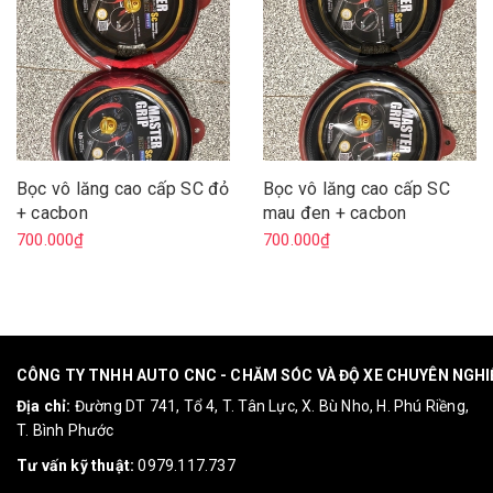
Bọc vô lăng cao cấp SC đỏ
Bọc vô lăng cao cấp SC
+ cacbon
mau đen + cacbon
700.000₫
700.000₫
CÔNG TY TNHH AUTO CNC - CHĂM SÓC VÀ ĐỘ XE CHUYÊN NGH
Địa chỉ:
Đường DT 741, Tổ 4, T. Tân Lực, X. Bù Nho, H. Phú Riềng,
T. Bình Phước
Tư vấn kỹ thuật:
0979.117.737