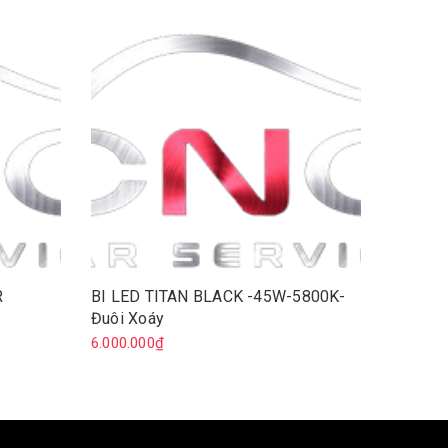
R
BI LED TITAN BLACK -45W-5800K-
BI GẦM
Đuôi Xoáy
FORD
6.000.000₫
5.000.0