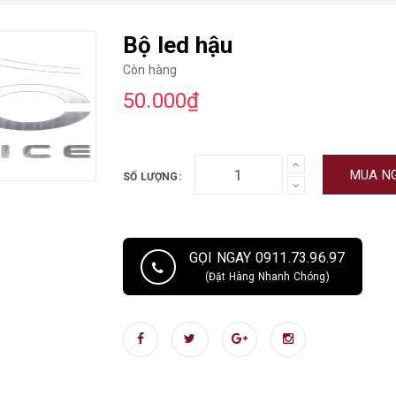
Bộ led hậu
Còn hàng
50.000₫
MUA N
SỐ LƯỢNG:
GỌI NGAY 0911.73.96.97
(Đặt Hàng Nhanh Chóng)