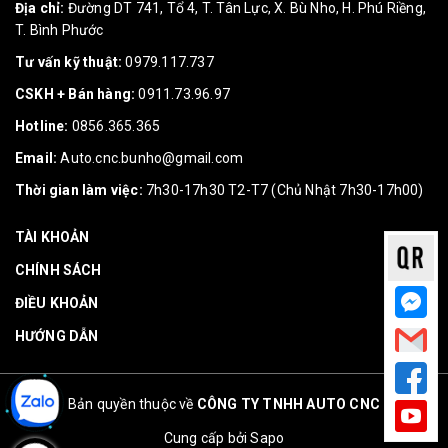
Địa chỉ:
Đường DT 741, Tổ 4, T. Tân Lực, X. Bù Nho, H. Phú Riềng,
T. Bình Phước
Tư vấn kỹ thuật:
0979.117.737
CSKH + Bán hàng:
0911.73.96.97
Hotline:
0856.365.365
Email:
Auto.cnc.bunho@gmail.com
Thời gian làm việc:
7h30-17h30 T2-T7 (Chủ Nhật 7h30-17h00)
TÀI KHOẢN
CHÍNH SÁCH
ĐIỀU KHOẢN
HƯỚNG DẪN
Bản quyền thuộc về
CÔNG TY TNHH AUTO CNC
Cung cấp bởi
Sapo