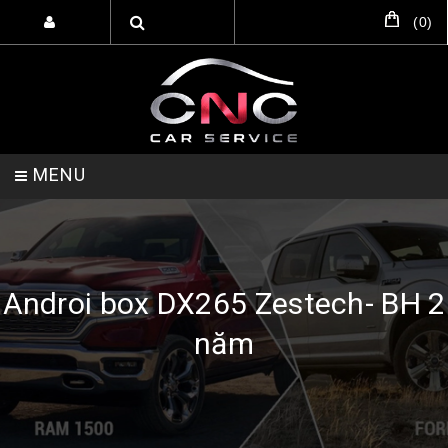
(
0
)
MENU
TRANG CHỦ
DỊCH VỤ
SẢN PHẨM
Androi box DX265 Zestech- BH 2
năm
HỖ TRỢ SETUP GARA
LIÊN HỆ