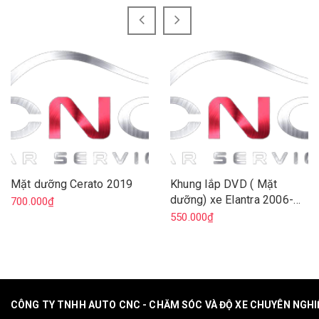
Mặt dưỡng Cerato 2019
Khung lắp DVD ( Mặt
dưỡng) xe Elantra 2006-
700.000₫
2011
550.000₫
CÔNG TY TNHH AUTO CNC - CHĂM SÓC VÀ ĐỘ XE CHUYÊN NGH