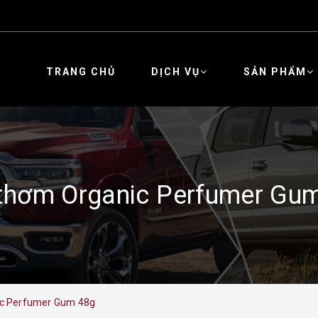
TRANG CHỦ
DỊCH VỤ
SẢN PHẨM
thơm Organic Perfumer Gu
ic Perfumer Gum 48g