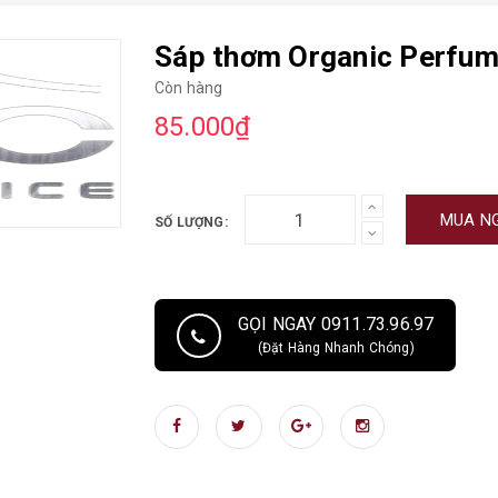
Sáp thơm Organic Perfu
Còn hàng
85.000₫
MUA N
SỐ LƯỢNG:
GỌI NGAY 0911.73.96.97
(Đặt Hàng Nhanh Chóng)