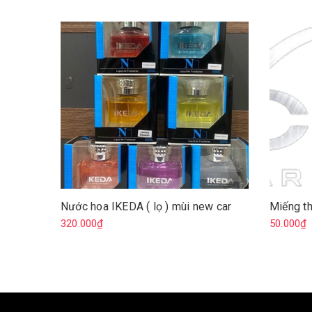
Nước hoa IKEDA ( lọ ) mùi new car
Miếng t
320.000₫
50.000₫