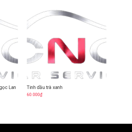
Ngọc Lan
Tinh dầu trà xanh
Tinh dầ
60.000₫
60.000₫