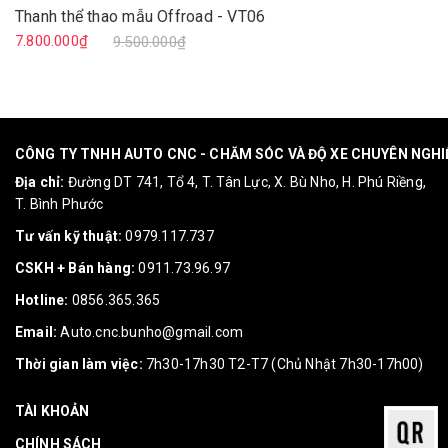
Thanh thể thao mẫu Offroad - VT06
7.800.000₫
9.500.000₫
CÔNG TY TNHH AUTO CNC - CHĂM SÓC VÀ ĐỘ XE CHUYÊN NGH
Địa chỉ:
Đường DT 741, Tổ 4, T. Tân Lực, X. Bù Nho, H. Phú Riềng,
T. Bình Phước
Tư vấn kỹ thuật:
0979.117.737
CSKH + Bán hàng:
0911.73.96.97
Hotline:
0856.365.365
Email:
Auto.cnc.bunho@gmail.com
Thời gian làm việc:
7h30-17h30 T2-T7 (Chủ Nhật 7h30-17h00)
TÀI KHOẢN
CHÍNH SÁCH