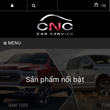
(
0
)
MENU
TRANG CHỦ
DỊCH VỤ
SẢN PHẨM
Sản phẩm nổi bật
HỖ TRỢ SETUP GARA
LIÊN HỆ