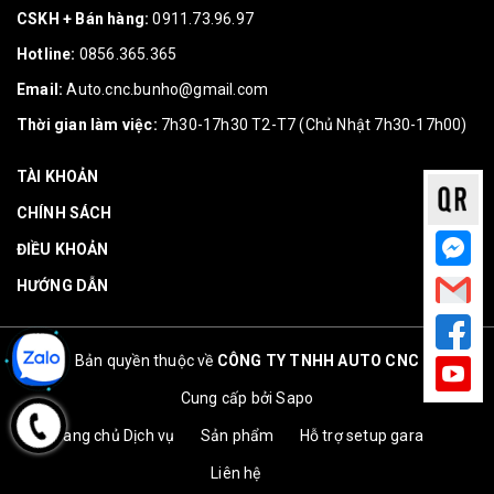
CSKH + Bán hàng:
0911.73.96.97
Hotline:
0856.365.365
Email:
Auto.cnc.bunho@gmail.com
Thời gian làm việc:
7h30-17h30 T2-T7 (Chủ Nhật 7h30-17h00)
TÀI KHOẢN
CHÍNH SÁCH
ĐIỀU KHOẢN
HƯỚNG DẪN
Bản quyền thuộc về
CÔNG TY TNHH AUTO CNC
Cung cấp bởi
Sapo
Trang chủ
Dịch vụ
Sản phẩm
Hỗ trợ setup gara
Liên hệ