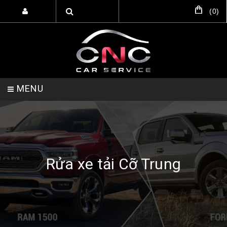
(
0
)
MENU
TRANG CHỦ
DỊCH VỤ
SẢN PHẨM
Rửa xe tải Cỡ Trung
HỖ TRỢ SETUP GARA
LIÊN HỆ