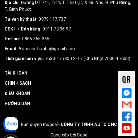
Địa chỉ:
Đường DT 741, Tổ 4, T. Tân Lực, X. Bù Nho, H. Phú Riềng,
T. Bình Phước
Tư vấn kỹ thuật:
0979.117.737
CSKH + Bán hàng:
0911.73.96.97
Hotline:
0856.365.365
Email:
Auto.cnc.bunho@gmail.com
Thời gian làm việc:
7h30-17h30 T2-T7 (Chủ Nhật 7h30-17h00)
TÀI KHOẢN
CHÍNH SÁCH
ĐIỀU KHOẢN
HƯỚNG DẪN
Bản quyền thuộc về
CÔNG TY TNHH AUTO CNC
Cung cấp bởi
Sapo