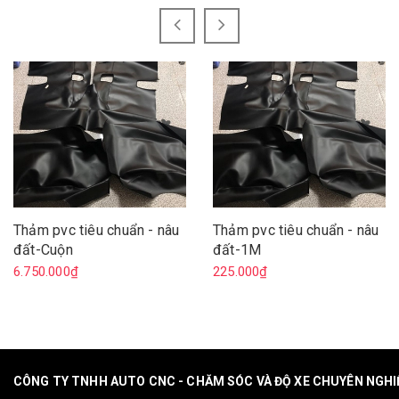
Thảm pvc tiêu chuẩn - nâu
Thảm pvc tiêu chuẩn - nâu
đất-Cuộn
đất-1M
6.750.000₫
225.000₫
CÔNG TY TNHH AUTO CNC - CHĂM SÓC VÀ ĐỘ XE CHUYÊN NGH