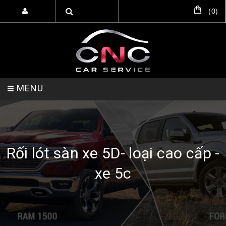
(
0
)
MENU
TRANG CHỦ
DỊCH VỤ
SẢN PHẨM
Rối lót sàn xe 5D- loại cao cấp -
xe 5c
HỖ TRỢ SETUP GARA
LIÊN HỆ