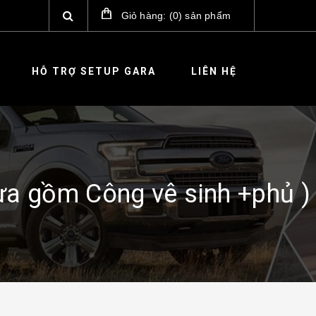
Giỏ hàng:
(
0
)
sản phẩm
HỖ TRỢ SETUP GARA
LIÊN HỆ
ưa gồm Công vê sinh +phủ )