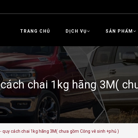
TRANG CHỦ
DỊCH VỤ
SẢN PHẨM
cách chai 1kg hãng 3M( ch
 quy cách chai 1kg hãng 3M( chưa gồm Công vê sinh +phủ )