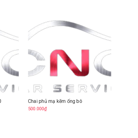
0
Chai phủ mạ kẽm ống bô
Phủ Gầm
500.000₫
500.000