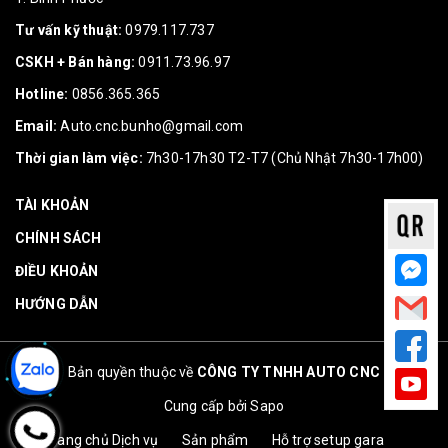
Tư vấn kỹ thuật:
0979.117.737
CSKH + Bán hàng:
0911.73.96.97
Hotline:
0856.365.365
Email:
Auto.cnc.bunho@gmail.com
Thời gian làm việc:
7h30-17h30 T2-T7 (Chủ Nhật 7h30-17h00)
TÀI KHOẢN
CHÍNH SÁCH
ĐIỀU KHOẢN
HƯỚNG DẪN
Bản quyền thuộc về
CÔNG TY TNHH AUTO CNC
Cung cấp bởi
Sapo
Trang chủ
Dịch vụ
Sản phẩm
Hỗ trợ setup gara