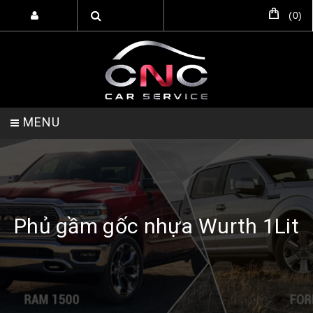
(
0
)
MENU
TRANG CHỦ
DỊCH VỤ
SẢN PHẨM
Phủ gầm gốc nhựa Wurth 1Lit
HỖ TRỢ SETUP GARA
LIÊN HỆ