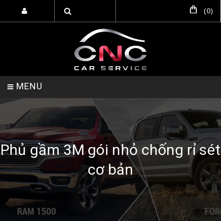
(
0
)
MENU
TRANG CHỦ
DỊCH VỤ
SẢN PHẨM
Phủ gầm 3M gói nhỏ chống rỉ sét
cơ bản
HỖ TRỢ SETUP GARA
LIÊN HỆ