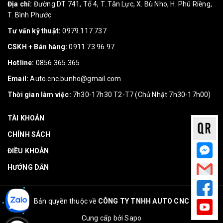
Địa chỉ:
Đường DT 741, Tổ 4, T. Tân Lực, X. Bù Nho, H. Phú Riềng,
T. Bình Phước
Tư vấn kỹ thuật:
0979.117.737
CSKH + Bán hàng:
0911.73.96.97
Hotline:
0856.365.365
Email:
Auto.cnc.bunho@gmail.com
Thời gian làm việc:
7h30-17h30 T2-T7 (Chủ Nhật 7h30-17h00)
TÀI KHOẢN
CHÍNH SÁCH
ĐIỀU KHOẢN
HƯỚNG DẪN
Bản quyền thuộc về
CÔNG TY TNHH AUTO CNC
Cung cấp bởi
Sapo