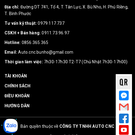
Địa chỉ:
Đường DT 741, Tổ 4, T. Tân Lực, X. Bù Nho, H. Phú Riềng,
T. Bình Phước
Tư vấn kỹ thuật:
0979.117.737
CSKH + Bán hàng:
0911.73.96.97
Hotline:
0856.365.365
Email:
Auto.cnc.bunho@gmail.com
Thời gian làm việc:
7h30-17h30 T2-T7 (Chủ Nhật 7h30-17h00)
TÀI KHOẢN
CHÍNH SÁCH
ĐIỀU KHOẢN
HƯỚNG DẪN
Bản quyền thuộc về
CÔNG TY TNHH AUTO CNC