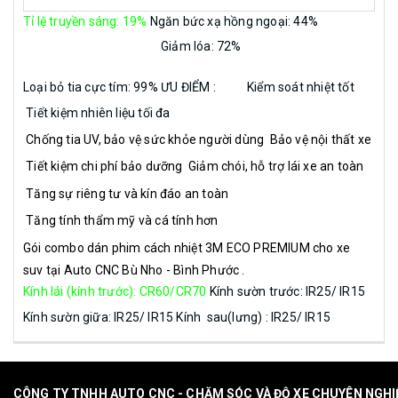
Tỉ lệ truyền sáng: 19%
Ngăn bức xạ hồng ngoại: 44%
Giảm lóa: 72%
Loại bỏ tia cực tím: 99%
ƯU ĐIỂM :
Kiểm soát nhiệt tốt
Tiết kiệm nhiên liệu tối đa
Chống tia UV, bảo vệ sức khỏe người dùng
Bảo vệ nội thất xe
Tiết kiệm chi phí bảo dưỡng
Giảm chói, hỗ trợ lái xe an toàn
Tăng sự riêng tư và kín đáo an toàn
Tăng tính thẩm mỹ và cá tính hơn
Gói combo dán phim cách nhiệt 3M ECO PREMIUM cho xe
suv tại
Auto CNC Bù Nho - Bình Phước .
Kính lái (kính trước): CR60/CR70
Kính sườn trước: IR25/ IR15
Kính sườn giữa: IR25/ IR15
Kính sau(lưng) : IR25/ IR15
CÔNG TY TNHH AUTO CNC - CHĂM SÓC VÀ ĐỘ XE CHUYÊN NGH