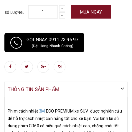
quả chống chói cao, tỉ lệ truyền sáng thấp đảm bảo sự riêng tư và
MUA NGAY
SỐ LƯỢNG:
mát mẻ.
GỌI NGAY 0911.73.96.97
(Đặt Hàng Nhanh Chóng)
THÔNG TIN SẢN PHẨM
Phim cách nhiệt
3M
ECO PREMIUM xe SUV được nghiên cứu
để hỗ trợ cách nhiệt cản nắng tốt cho xe bạn. Với kính lái sử
dụng phim CR60 có hiệu quả cách nhiệt cao, chống chói tốt