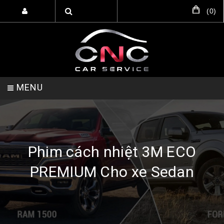
(
0
)
MENU
TRANG CHỦ
DỊCH VỤ
SẢN PHẨM
Phim cách nhiệt 3M ECO
PREMIUM Cho xe Sedan
HỖ TRỢ SETUP GARA
LIÊN HỆ