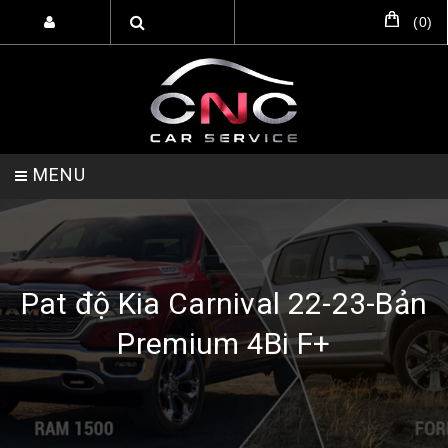
(
0
)
MENU
TRANG CHỦ
DỊCH VỤ
SẢN PHẨM
Pat độ Kia Carnival 22-23-Bản
Premium 4Bi F+
HỖ TRỢ SETUP GARA
LIÊN HỆ