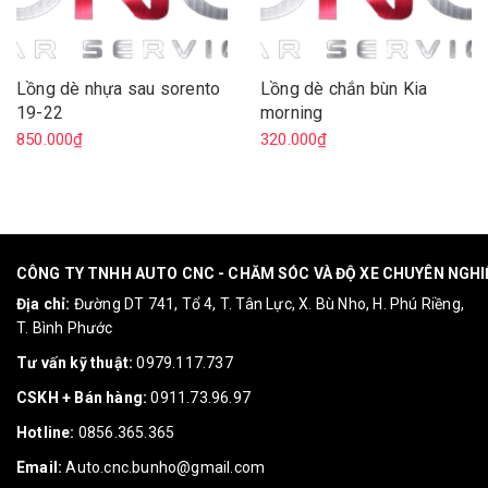
Lồng dè nhựa sau sorento
Lồng dè chắn bùn Kia
19-22
morning
850.000₫
320.000₫
CÔNG TY TNHH AUTO CNC - CHĂM SÓC VÀ ĐỘ XE CHUYÊN NGH
Địa chỉ:
Đường DT 741, Tổ 4, T. Tân Lực, X. Bù Nho, H. Phú Riềng,
T. Bình Phước
Tư vấn kỹ thuật:
0979.117.737
CSKH + Bán hàng:
0911.73.96.97
Hotline:
0856.365.365
Email:
Auto.cnc.bunho@gmail.com