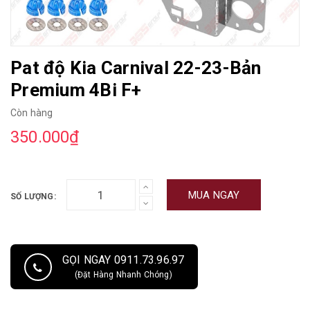
Pat độ Kia Carnival 22-23-Bản
Premium 4Bi F+
Còn hàng
350.000₫
MUA NGAY
SỐ LƯỢNG:
GỌI NGAY 0911.73.96.97
(Đặt Hàng Nhanh Chóng)