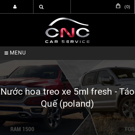
(
0
)
MENU
TRANG CHỦ
DỊCH VỤ
SẢN PHẨM
Nước hoa treo xe 5ml fresh - Táo
Quế (poland)
HỖ TRỢ SETUP GARA
LIÊN HỆ