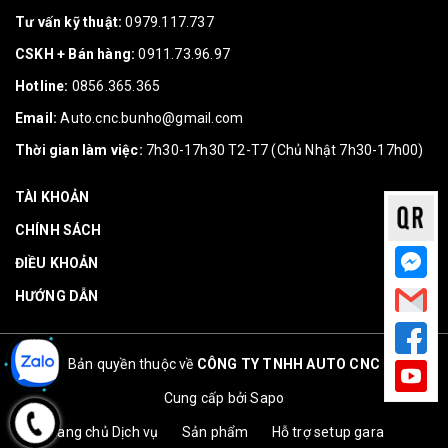
Tư vấn kỹ thuật:
0979.117.737
CSKH + Bán hàng:
0911.73.96.97
Hotline:
0856.365.365
Email:
Auto.cnc.bunho@gmail.com
Thời gian làm việc:
7h30-17h30 T2-T7 (Chủ Nhật 7h30-17h00)
TÀI KHOẢN
CHÍNH SÁCH
ĐIỀU KHOẢN
HƯỚNG DẪN
Bản quyền thuộc về
CÔNG TY TNHH AUTO CNC
Cung cấp bởi
Sapo
Trang chủ
Dịch vụ
Sản phẩm
Hỗ trợ setup gara