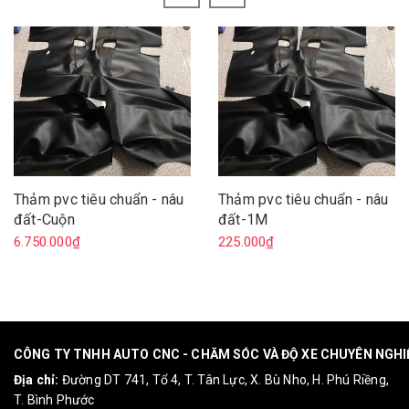
Thảm pvc tiêu chuẩn - nâu
Thảm pvc tiêu chuẩn - nâu
đất-Cuộn
đất-1M
6.750.000₫
225.000₫
CÔNG TY TNHH AUTO CNC - CHĂM SÓC VÀ ĐỘ XE CHUYÊN NGH
Địa chỉ:
Đường DT 741, Tổ 4, T. Tân Lực, X. Bù Nho, H. Phú Riềng,
T. Bình Phước