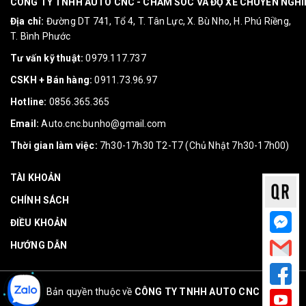
CÔNG TY TNHH AUTO CNC - CHĂM SÓC VÀ ĐỘ XE CHUYÊN NGH
Địa chỉ:
Đường DT 741, Tổ 4, T. Tân Lực, X. Bù Nho, H. Phú Riềng,
T. Bình Phước
Tư vấn kỹ thuật:
0979.117.737
CSKH + Bán hàng:
0911.73.96.97
Hotline:
0856.365.365
Email:
Auto.cnc.bunho@gmail.com
Thời gian làm việc:
7h30-17h30 T2-T7 (Chủ Nhật 7h30-17h00)
TÀI KHOẢN
CHÍNH SÁCH
ĐIỀU KHOẢN
HƯỚNG DẪN
Bản quyền thuộc về
CÔNG TY TNHH AUTO CNC