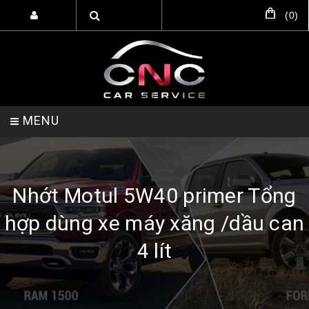
(
0
)
MENU
TRANG CHỦ
DỊCH VỤ
SẢN PHẨM
Nhớt Motul 5W40 primer Tổng
hợp dùng xe máy xăng /dầu can
HỖ TRỢ SETUP GARA
LIÊN HỆ
4 lít