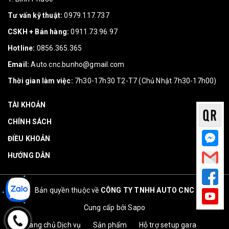
Tư vấn kỹ thuật:
0979.117.737
CSKH + Bán hàng:
0911.73.96.97
Hotline:
0856.365.365
Email:
Auto.cnc.bunho@gmail.com
Thời gian làm việc:
7h30-17h30 T2-T7 (Chủ Nhật 7h30-17h00)
TÀI KHOẢN
CHÍNH SÁCH
ĐIỀU KHOẢN
HƯỚNG DẪN
Bản quyền thuộc về
CÔNG TY TNHH AUTO CNC
Cung cấp bởi
Sapo
Trang chủ
Dịch vụ
Sản phẩm
Hỗ trợ setup gara