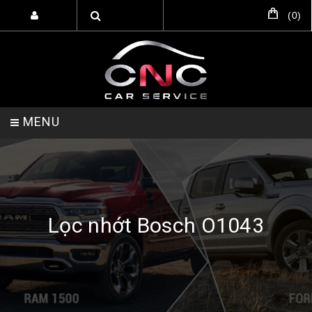
(
0
)
MENU
TRANG CHỦ
DỊCH VỤ
SẢN PHẨM
Lọc nhớt Bosch O1043
HỖ TRỢ SETUP GARA
LIÊN HỆ