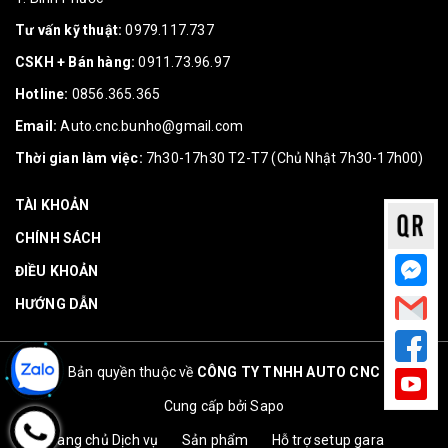
Tư vấn kỹ thuật:
0979.117.737
CSKH + Bán hàng:
0911.73.96.97
Hotline:
0856.365.365
Email:
Auto.cnc.bunho@gmail.com
Thời gian làm việc:
7h30-17h30 T2-T7 (Chủ Nhật 7h30-17h00)
TÀI KHOẢN
CHÍNH SÁCH
ĐIỀU KHOẢN
HƯỚNG DẪN
Bản quyền thuộc về
CÔNG TY TNHH AUTO CNC
Cung cấp bởi
Sapo
Trang chủ
Dịch vụ
Sản phẩm
Hỗ trợ setup gara