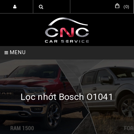
(
0
)
MENU
TRANG CHỦ
DỊCH VỤ
SẢN PHẨM
Lọc nhớt Bosch O1041
HỖ TRỢ SETUP GARA
LIÊN HỆ