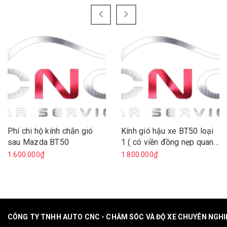
Phí chi hộ kính chắn gió
Kính gió hậu xe BT50 loại
sau Mazda BT50
1 ( có viền đồng nẹp quanh
sấy kính)
1.600.000₫
1.800.000₫
CÔNG TY TNHH AUTO CNC - CHĂM SÓC VÀ ĐỘ XE CHUYÊN NGH