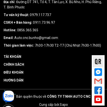
Địa chỉ:
Đường DT 741, Tổ 4, T. Tân Lực, X. Bù Nho, H. Phú Riềng,
T. Bình Phước
Tư vấn kỹ thuật:
0979.117.737
CSKH + Bán hàng:
0911.73.96.97
Hotline:
0856.365.365
Email:
Auto.cnc.bunho@gmail.com
Thời gian làm việc:
7h30-17h30 T2-T7 (Chủ Nhật 7h30-17h00)
TÀI KHOẢN
CHÍNH SÁCH
ĐIỀU KHOẢN
HƯỚNG DẪN
Bản quyền thuộc về
CÔNG TY TNHH AUTO CNC
Cung cấp bởi
Sapo