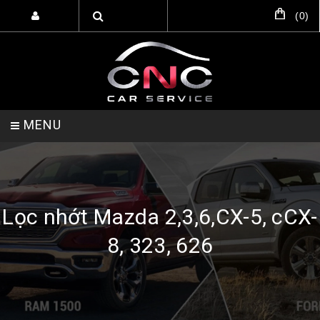
(
0
)
MENU
TRANG CHỦ
DỊCH VỤ
SẢN PHẨM
Lọc nhớt Mazda 2,3,6,CX-5, cCX-
8, 323, 626
HỖ TRỢ SETUP GARA
LIÊN HỆ