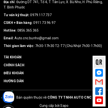
Địa chỉ:
Đường DT 741, Tổ 4, T. Tân Lực, X. Bù Nho, H. Phú Riềng,
T. Bình Phước
Tư vấn kỹ thuật:
0979.117.737
CSKH + Bán hàng:
0911.73.96.97
Hotline:
0856.365.365
Email:
Auto.cnc.bunho@gmail.com
Thời gian làm việc:
7h30-17h30 T2-T7 (Chủ Nhật 7h30-17h00)
TÀI KHOẢN
CHÍNH SÁCH
ĐIỀU KHOẢN
HƯỚNG DẪN
Bản quyền thuộc về
CÔNG TY TNHH AUTO CNC
Cung cấp bởi
Sapo