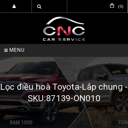
(
0
)
MENU
TRANG CHỦ
DỊCH VỤ
SẢN PHẨM
Lọc điều hoà Toyota-Lắp chung -
SKU:87139-ON010
HỖ TRỢ SETUP GARA
LIÊN HỆ