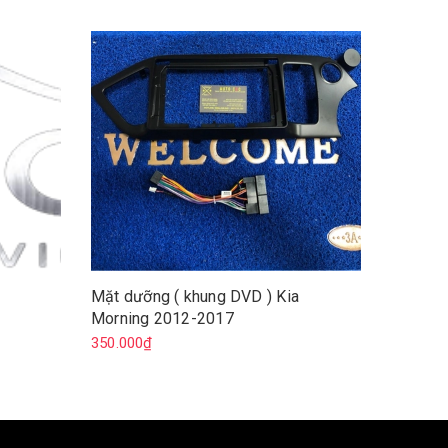
Mặt dưỡng ( khung DVD ) Kia
Khung d
Morning 2012-2017
2021
350.000₫
450.000