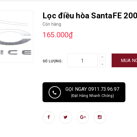
Lọc điều hòa SantaFE 200
Còn hàng
165.000₫
MUA N
SỐ LƯỢNG:
GỌI NGAY 0911.73.96.97
(Đặt Hàng Nhanh Chóng)