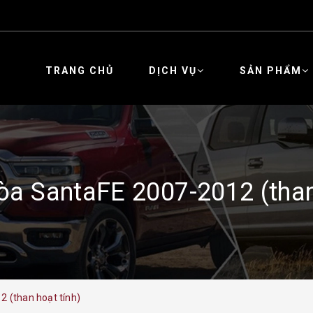
TRANG CHỦ
DỊCH VỤ
SẢN PHẨM
òa SantaFE 2007-2012 (than
2 (than hoạt tính)